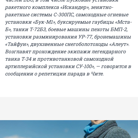
ракетного комплекса «Искандер», зенитно-
ракетные системы С-300ПС, самоходные огневые
установки «Бук-М1», буксируемые гаубицы «Мста-
Б», танки Т-72Б3, боевые машины пехоты БМП-2,
установки разминирования УР-77, бронемашины
«Тайфун», двухзвенные снегоболотоходы «Алеут».
Возглавят прохождение экипажи легендарного
танка Т-34 и противотанковой самоходной
артиллерийской установки СУ-100», — говорится в
сообщении о репетиции парада в Чите.