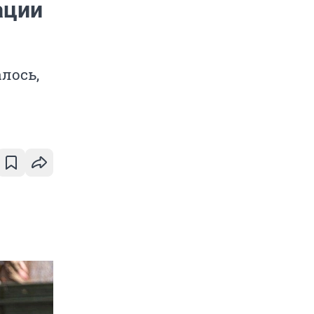
ации
лось,