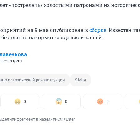
дет «пострелять» холостыми патронами из историчес
роприятий на 9 мая опубликован в
сборке
. Известен т
де бесплатно накормят солдатской кашей.
ливенкова
рреспондент
енно-исторической реконструкции
9 Мая
0
0
0
ыделите фрагмент и нажмите Ctrl+Enter