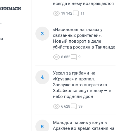
всегда к нему возвращаются
ринимали
19 142
11
.
«Насиловал на глазах у
3
связанных родителей».
ки
Новый поворот в деле
убийства россиян в Таиланде
8 652
9
Уехал за грибами на
4
«Крузаке» и пропал.
Заслуженного энергетика
Забайкалья ищут в лесу — в
небо подняли дрон
6 628
39
Молодой парень утонул в
5
Арахлее во время катания на