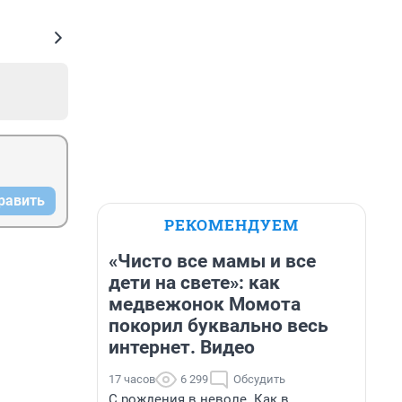
равить
РЕКОМЕНДУЕМ
«Чисто все мамы и все
дети на свете»: как
медвежонок Момота
покорил буквально весь
интернет. Видео
17 часов
6 299
Обсудить
С рождения в неволе. Как в