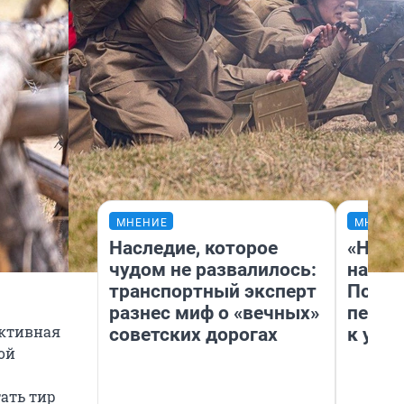
МНЕНИЕ
МНЕНИ
Наследие, которое
«Надо
чудом не развалилось:
надо 
транспортный эксперт
Почем
разнес миф о «вечных»
перес
активная
советских дорогах
к успе
ой
ать тир