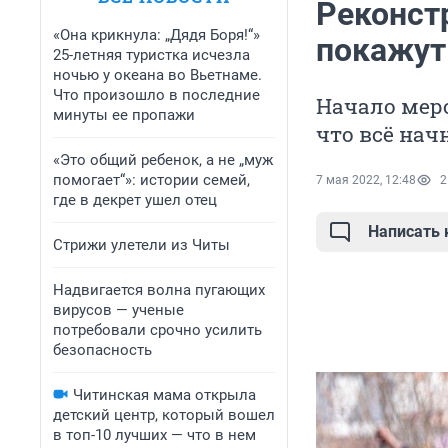
Реконст
«Она крикнула: „Дядя Боря!“»
покажут
25-летняя туристка исчезла
ночью у океана во Вьетнаме.
Что произошло в последние
Начало меро
минуты ее пропажи
что всё начн
«Это общий ребенок, а не „муж
помогает“»: истории семей,
7 мая 2022, 12:48
2
где в декрет ушел отец
Написать
Стрижи улетели из Читы
Надвигается волна пугающих
вирусов — ученые
потребовали срочно усилить
безопасность
Читинская мама открыла
детский центр, который вошел
в топ-10 лучших — что в нем