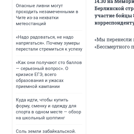
14.30 на Мемор
Опасные ливни могут
Берлинской стр
проходить незамеченными в
участие бойцы 
Чите из-за нехватки
корреспонденту
метеостанций
«Надо радоваться, не надо
«Мы перенесли н
напрягаться». Почему зумеры
«Бессмертного п
перестали стремиться к успеху
«Как они получают сто баллов
— серьезный вопрос». О
кризисе ЕГЭ, всего
образования и ужасах
приемной кампании
Куда идти, чтобы купить
форму, сменку и одежду для
спорта в одном месте — обзор
на школьный шоппинг
Соль земли забайкальской.