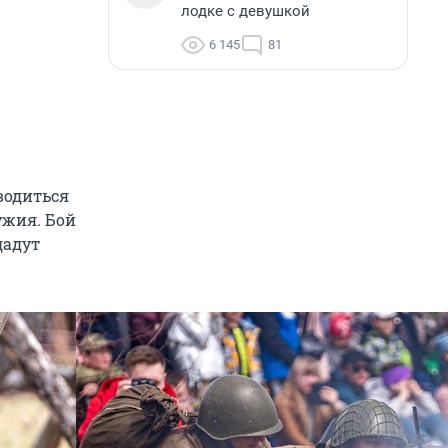
лодке с девушкой
6 145
81
водиться
ужия. Бой
дадут