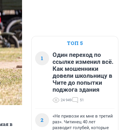
ТОП 5
Один переход по
1
ссылке изменил всё.
Как мошенники
довели школьницу в
Чите до попытки
поджога здания
24 949
51
«Не привози их мне в третий
2
раз». Читинец 40 лет
мая в
разводит голубей, которые