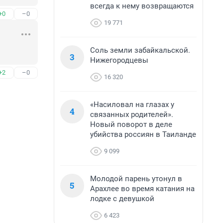
всегда к нему возвращаются
+0
–0
19 771
Соль земли забайкальской.
3
Нижегородцевы
+2
–0
16 320
«Насиловал на глазах у
4
связанных родителей».
Новый поворот в деле
убийства россиян в Таиланде
9 099
Молодой парень утонул в
5
Арахлее во время катания на
лодке с девушкой
6 423