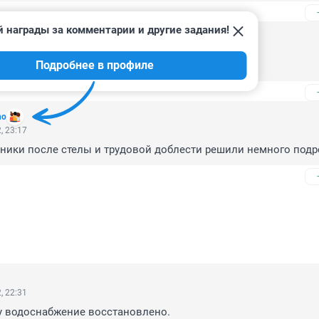
 награды за комментарии и другие задания!
, 00:19
Подробнее в профиле
отключат, будет как в асвабаждённом Мариуполе
no
, 23:17
ники после стелы и трудовой доблести решили немного подр
, 22:31
у водоснабжение восстановлено.