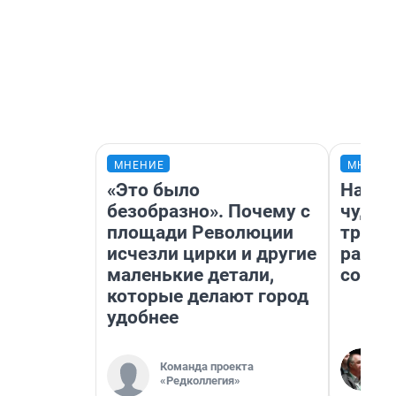
МНЕНИЕ
МНЕНИ
«Это было
Насле
безобразно». Почему с
чудом
площади Революции
транс
исчезли цирки и другие
разне
маленькие детали,
совет
которые делают город
удобнее
Команда проекта
«Редколлегия»