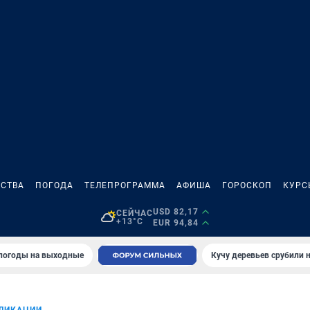
СТВА
ПОГОДА
ТЕЛЕПРОГРАММА
АФИША
ГОРОСКОП
КУРС
USD 82,17
СЕЙЧАС
+13°C
EUR 94,84
 погоды на выходные
Кучу деревьев срубили н