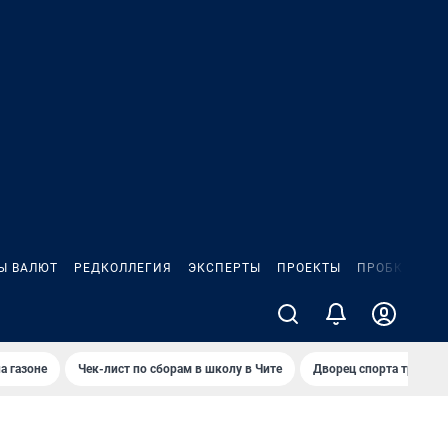
Ы ВАЛЮТ
РЕДКОЛЛЕГИЯ
ЭКСПЕРТЫ
ПРОЕКТЫ
ПРОБКИ
ИГ
а газоне
Чек-лист по сборам в школу в Чите
Дворец спорта требую