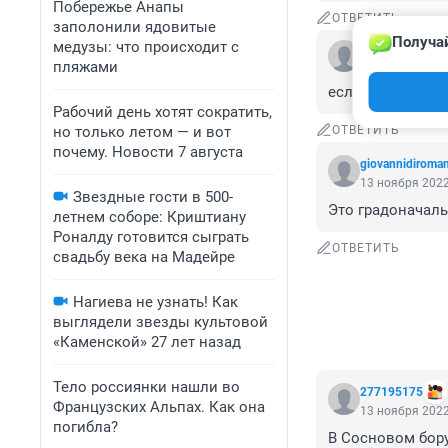
Побережье Анапы
ОТВЕТИТЬ
заполонили ядовитые
Получай
медузы: что происходит с
Гость
14 ноября 2022
пляжами
если ещё тепло 
Рабочий день хотят сократить,
но только летом — и вот
ОТВЕТИТЬ
почему. Новости 7 августа
giovannidiroma
13 ноября 2022
Звездные гости в 500-
Это градоначаль
летнем соборе: Криштиану
Роналду готовится сыграть
ОТВЕТИТЬ
свадьбу века на Мадейре
Нагиева не узнать! Как
выглядели звезды культовой
«Каменской» 27 лет назад
Тело россиянки нашли во
277195175
Французских Альпах. Как она
13 ноября 2022
погибла?
В Сосновом бор