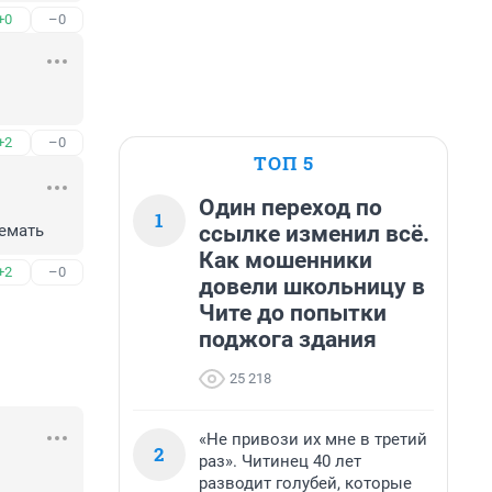
+0
–0
+2
–0
ТОП 5
Один переход по
1
ссылке изменил всё.
емать
Как мошенники
+2
–0
довели школьницу в
Чите до попытки
поджога здания
25 218
«Не привози их мне в третий
2
раз». Читинец 40 лет
разводит голубей, которые