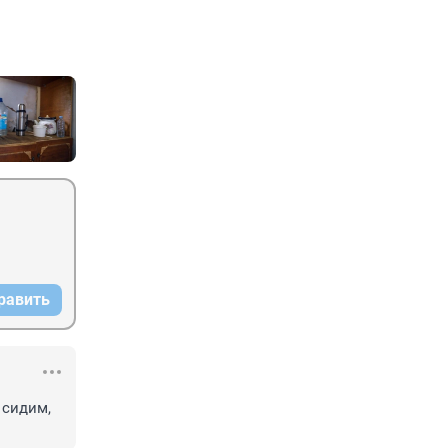
равить
сидим, 