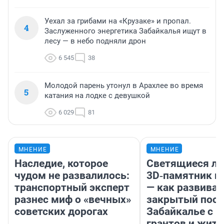
Уехал за грибами на «Крузаке» и пропал.
4
Заслуженного энергетика Забайкалья ищут в
лесу — в небо подняли дрон
6 545
38
Молодой парень утонул в Арахлее во время
5
катания на лодке с девушкой
6 029
81
МНЕНИЕ
МНЕНИЕ
Наследие, которое
Светящиеся ла
чудом не развалилось:
3D‑памятник и
транспортный эксперт
— как развивае
разнес миф о «вечных»
закрытый посе
советских дорогах
Забайкалье с 
грантов и жите