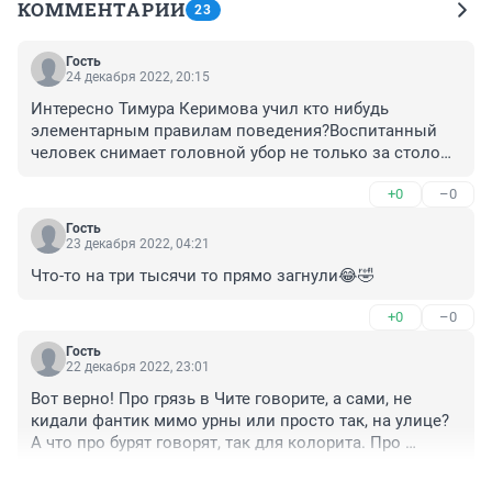
КОММЕНТАРИИ
23
Гость
24 декабря 2022, 20:15
Интересно Тимура Керимова учил кто нибудь 
элементарным правилам поведения?Воспитанный 
человек снимает головной убор не только за столом, 
но и когда входит в помещение, таковы правила 
+0
–0
этикета. Сидит в ресторане в шляпе и жрёт 
мясо...Дома небось так не делает.
Гость
23 декабря 2022, 04:21
Что-то на три тысячи то прямо загнули😂🤣
+0
–0
Гость
22 декабря 2022, 23:01
Вот верно! Про грязь в Чите говорите, а сами, не 
кидали фантик мимо урны или просто так, на улице? 
А что про бурят говорят, так для колорита. Про 
гуранов откуда им знать?
+0
–0