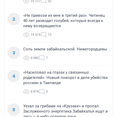
25 127
52
«Не привози их мне в третий раз». Читинец
2
40 лет разводит голубей, которые всегда к
нему возвращаются
19 574
12
Соль земли забайкальской. Нижегородцевы
3
9 080
7
«Насиловал на глазах у связанных
4
родителей». Новый поворот в деле убийства
россиян в Таиланде
8 974
9
Уехал за грибами на «Крузаке» и пропал.
5
Заслуженного энергетика Забайкалья ищут в
лесу — в небо подняли дрон