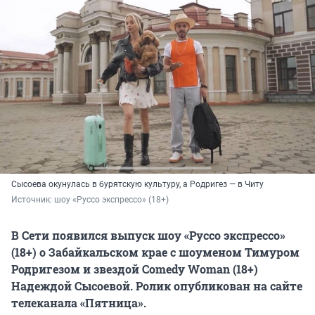
Сысоева окунулась в бурятскую культуру, а Родригез — в Читу
Источник: 
шоу «Руссо экспрессо» (18+)
В Сети появился выпуск шоу «Руссо экспрессо»
(18+) о Забайкальском крае с шоуменом Тимуром
Родригезом и звездой Comedy Woman (18+)
Надеждой Сысоевой. Ролик опубликован на сайте
телеканала «Пятница».