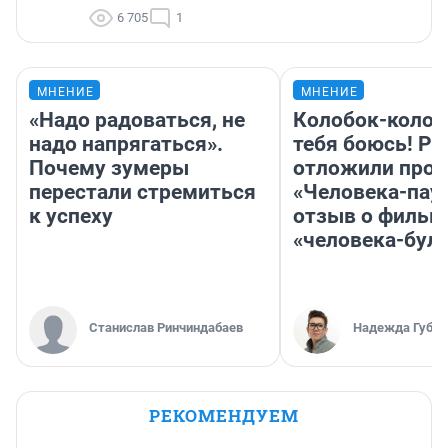
6 705
1
МНЕНИЕ
МНЕНИЕ
«Надо радоваться, не
Колобок-колобо
надо напрягаться».
тебя боюсь! Ра
Почему зумеры
отложили прок
перестали стремиться
«Человека-пау
к успеху
отзыв о фильм
«человека-бул
Станислав Ринчиндабаев
Надежда Губар
РЕКОМЕНДУЕМ