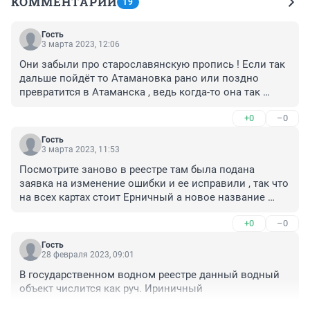
КОММЕНТАРИИ
19
Гость
3 марта 2023, 12:06
Они забыли про старославянскую пропись ! Если так 
дальше пойдёт то Атамановка рано или поздно 
превратится в Атаманска , ведь когда-то она так 
звучала ! Так что вдумайтесь !!!!
+0
–0
Гость
3 марта 2023, 11:53
Посмотрите заново в реестре там была подана 
заявка на изменение ошибки и ее исправили , так что 
на всех картах стоит Ерничный а новое название 
дали до исправления этой ошибки вот из-за этого и 
+0
–0
пошла путаница у меня есть письменный ответ на 
исправление ошибки в реестре ! Имеется скрин !
Гость
28 февраля 2023, 09:01
В государственном водном реестре данный водный 
объект числится как руч. Ириничный