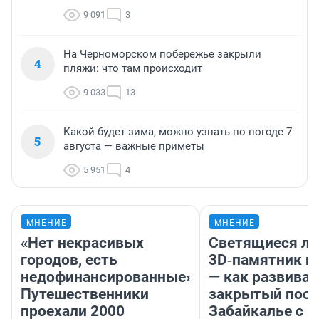
9 091
3
На Черноморском побережье закрыли
4
пляжи: что там происходит
9 033
13
Какой будет зима, можно узнать по погоде 7
5
августа — важные приметы
5 951
4
МНЕНИЕ
МНЕНИЕ
«Нет некрасивых
Светящиеся ла
городов, есть
3D‑памятник и
недофинансированные».
— как развивае
Путешественники
закрытый посе
проехали 2000
Забайкалье с 