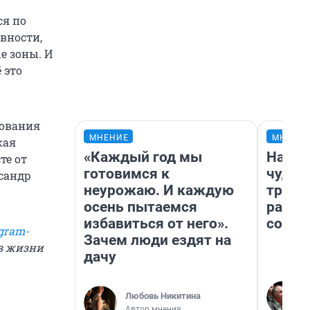
ся по
ивности,
е зоны. И
 это
сования
МНЕНИЕ
МНЕНИ
кая
«Каждый год мы
Насле
те от
готовимся к
чудом
ксандр
неурожаю. И каждую
транс
осень пытаемся
разне
избавиться от него».
совет
gram-
Зачем люди ездят на
из жизни
дачу
Любовь Никитина
Автор мнения