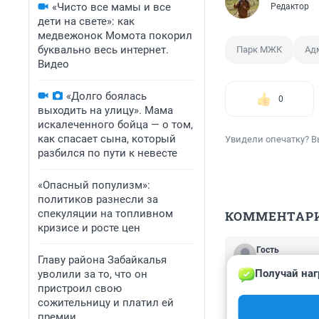
«Чисто все мамы и все
Редактор
дети на свете»: как
медвежонок Момота покорил
буквально весь интернет.
Парк МЖК
Ад
Видео
«Долго боялась
0
выходить на улицу». Мама
искалеченного бойца — о том,
как спасает сына, который
Увидели опечатку? В
разбился по пути к невесте
«Опасный популизм»:
политиков разнесли за
спекуляции на топливном
КОММЕНТАР
кризисе и росте цен
Гость
Главу района Забайкалья
29 января 2024
Получай наг
уволили за то, что он
Читать эти "пла
пристроил свою
решила"... Куда
сожительницу и платил ей
власти стали пр
премии