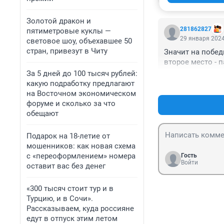
объекты навтыкат
каждом шагу по 
Золотой дракон и
невозможно, зач
281862827
пятиметровые куклы —
позориться и по
29 января 2024
световое шоу, объехавшее 50
стран, привезут в Читу
Значит на победи
второе место - п
За 5 дней до 100 тысяч рублей:
какую подработку предлагают
на Восточном экономическом
форуме и сколько за что
обещают
Подарок на 18-летие от
мошенников: как новая схема
с «переоформлением» номера
Гость
Войти
оставит вас без денег
«300 тысяч стоит тур и в
Турцию, и в Сочи».
Рассказываем, куда россияне
едут в отпуск этим летом