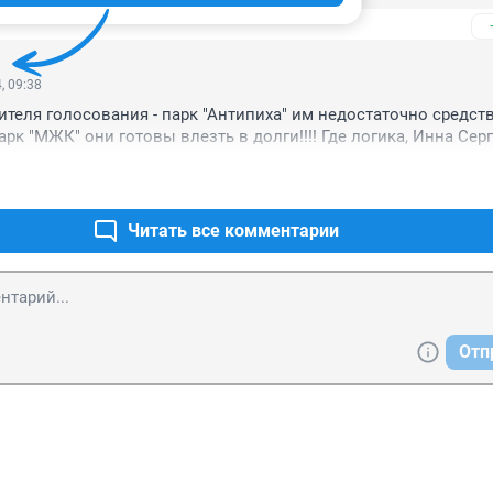
ь - легко. Действительно, вот раздавали бы деревья Wi-Fi, их
100 штук садили, а они всего лишь кислород дают, без которо
ем они нам нужны? (Не)уважаемая глава города, может, уже х
ра сменить должность?
, 09:38
теля голосования - парк "Антипиха" им недостаточно средств,
арк "МЖК" они готовы влезть в долги!!!! Где логика, Инна Сер
Читать все комментарии
Отп