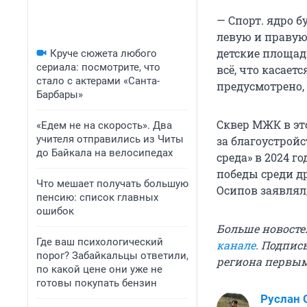
— Спорт. ядро б
левую и правую 
детские площад
Круче сюжета любого
сериала: посмотрите, что
всё, что касает
стало с актерами «Санта-
предусмотрено,
Барбары»
Сквер МЖК в эт
«Едем не на скорость». Два
учителя отправились из Читы
за благоустрой
до Байкала на велосипедах
среда» в 2024 г
победы среди д
Что мешает получать большую
Осипов заявлял
пенсию: список главных
ошибок
Больше новосте
Где ваш психологический
канале
. Подпис
порог? Забайкальцы ответили,
региона первы
по какой цене они уже не
готовы покупать бензин
Руслан