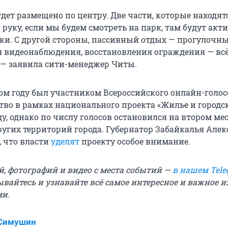
удет размещено по центру. Две части, которые находят
руку, если мы будем смотреть на парк, там будут акт
ки. С другой стороны, пассивный отдых — прогулочны
ся видеонаблюдения, восстановления ограждения — всё
 — заявила сити-менеджер Читы.
ом году был участником Всероссийского онлайн-голо
ство в рамках национального проекта «Жилье и городс
оду, однако по числу голосов остановился на втором мес
ругих территорий города. Губернатор Забайкалья Але
, что власти
уделят
проекту особое внимание.
й, фотографий и видео с места событий —
в нашем Tele
ывайтесь и узнавайте всё самое интересное и важное 
ми.
 Симушин