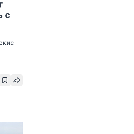
т
 с
тские