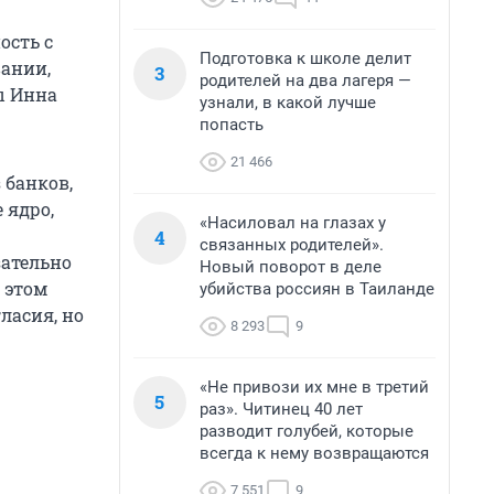
ость с
Подготовка к школе делит
вании,
3
родителей на два лагеря —
ы Инна
узнали, в какой лучше
попасть
21 466
 банков,
 ядро,
«Насиловал на глазах у
4
связанных родителей».
зательно
Новый поворот в деле
 этом
убийства россиян в Таиланде
ласия, но
8 293
9
«Не привози их мне в третий
5
раз». Читинец 40 лет
разводит голубей, которые
всегда к нему возвращаются
7 551
9