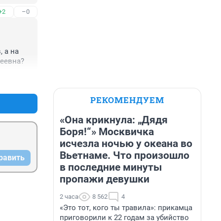
 бы на 
+2
–0
го жизнь 
ватить 
 а на 
геевна?
+1
–0
РЕКОМЕНДУЕМ
«Она крикнула: „Дядя
Боря!“» Москвичка
исчезла ночью у океана во
Вьетнаме. Что произошло
равить
в последние минуты
пропажи девушки
2 часа
8 562
4
«Это тот, кого ты травила»: прикамца
приговорили к 22 годам за убийство