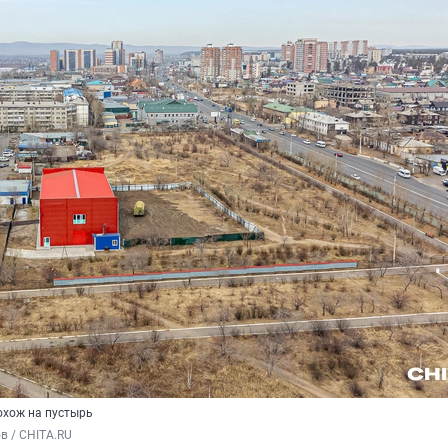
охож на пустырь
в / CHITA.RU