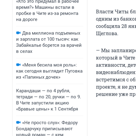
«Кто это придумал в рабочее
время?» Машины встали в
Власти Читы бла
пробке в Чите из-за ремонта
одним из банко
на дороге
сообщила 28 ян
Щеглова.
Два миллиона подъемных
и зарплата от 100 тысяч: как
Забайкалье борется за врачей
— Мы запланиро
в селах
который в Чите 
активности, де
«Меня бесила моя роль»:
как сегодня выглядит Пуговка
видеонаблюдени
из «Папиных дочек»
встретимся с об
проекте, я не д
Карандаши — по 4 рубля,
решение уже при
тетради — по 20, ручки — по 9.
В Чите запустили акцию
«Бравые цены» к 1 Сентября
«Не просто слух»: Федору
Бондарчуку приписывают
новый роман — с кем