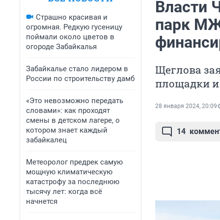
Власти Ч
Страшно красивая и
парк МЖ
огромная. Редкую гусеницу
поймали около цветов в
финанси
огороде Забайкалья
Щеглова зая
Забайкалье стало лидером в
России по строительству дамб
площадки и
«Это невозможно передать
28 января 2024, 20:09
словами»: как проходят
смены в детском лагере, о
котором знает каждый
14
коммен
забайкалец
Метеоролог предрек самую
мощную климатическую
катастрофу за последнюю
тысячу лет: когда всё
начнется