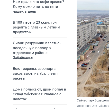
Нам врали, что кофе вреден?
Кому можно пить до пяти
чашек в день
В 100 г всего 23 ккал: три
рецепта с главным летним
продуктом
Ливни разрушили взлетно-
посадочную полосу в
отдаленном районе
Забайкалья
Воют сирены, аэропорты
закрывают: на Урал летят
ракеты
Дома полыхают, дрон попал в
склад Wildberries: главное о
налетах
Сейчас парк больше п
Источник: 
Олег Фёдоро