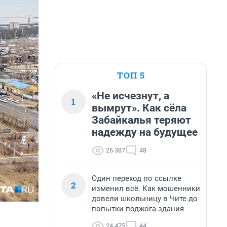
ТОП 5
«Не исчезнут, а
1
вымрут». Как сёла
Забайкалья теряют
надежду на будущее
26 387
48
Один переход по ссылке
2
изменил всё. Как мошенники
довели школьницу в Чите до
попытки поджога здания
24 475
44