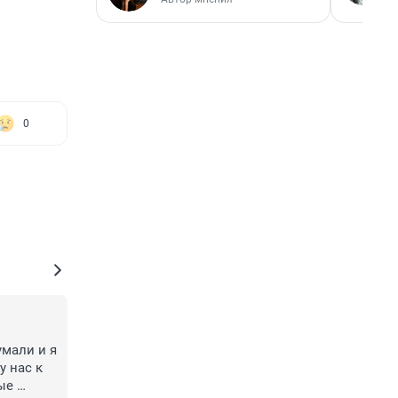
0
мали и я 
 нас к 
е 