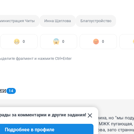
министрация Читы
Инна Щеглова
Благоустройство
0
0
0
ыделите фрагмент и нажмите Ctrl+Enter
ИИ
14
, 10:55
рады за комментарии и другие задания!
ны Барбаросса" страшно... Победил парк Антипиха, но "мы поду
 прокуратура смотрит? Да и перспектива парка МЖК пугающая, у
Подробнее в профиле
иходить какие-то экофобы, про деревья ни слова, зато странны