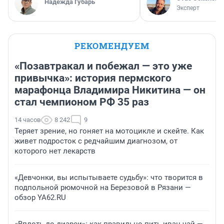
Надежда Губарь
Эксперт
РЕКОМЕНДУЕМ
«Позавтракал и побежал — это уже
привычка»: история пермского
марафонца Владимира Никитина — он
стал чемпионом РФ 35 раз
14 часов
8 242
9
Теряет зрение, но гоняет на мотоцикле и скейте. Как
живет подросток с редчайшим диагнозом, от
которого нет лекарств
«Девчонки, вы испытываете судьбу»: что творится в
подпольной рюмочной на Березовой в Рязани —
обзор YA62.RU
«Вплоть до диареи»: как правильно пить иван-чай —