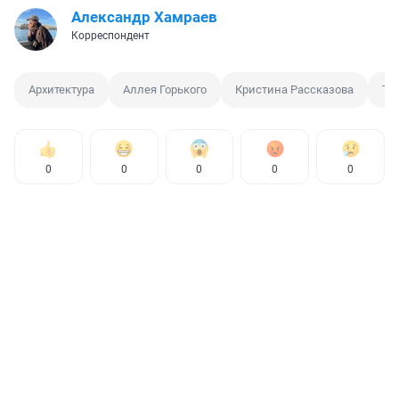
Александр Хамраев
Корреспондент
Архитектура
Аллея Горького
Кристина Рассказова
Тю
0
0
0
0
0