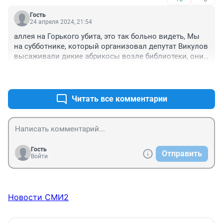
парковать будут свои "кастрюляки".
Гость
24 апреля 2024, 21:54
аллея на Горького убита, это так больно видеть, Мы 
на субботнике, который организовал депутат Викулов 
высаживали дикие абрикосы возле библиотеки, они 
начали так красиво цвести. Все кусты убрали и елки, 
+6
–0
которые теперь палки понатыкали. Устроили какое-то 
лобное место возле танка и как венец всему 
могильные оградки вместо чугунного заборчика. 200 
Читать все комментарии
млн похоронили вместе с нашими надеждами. Лучше 
бы не трогали
Гость
Отправить
Войти
Новости СМИ2