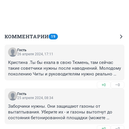
КОММЕНТАРИИ
19
Гость
26 апреля 2024, 17:11
Кристина .Ты бы ехала в свою Тюмень, там сейчас 
такие советчики нужны после наводнений. Молодому 
поколению Читы и руководителям нужно реально 
думать о безопасности , а ограждения от проезжих 
+0
–0
частей дорог ,согласитесь , всё-таки помогают.
Гость
25 апреля 2024, 08:34
Заборчики нужны. Они защищают газоны от 
вытаптывания. Уберите их - и газоны вытопчут до 
состояния бетонированной площадки (можете 
убедиться на той же Театральной площади). А еще и 
+0
–0