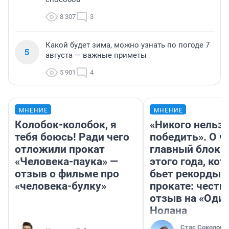
8 307
3
Какой будет зима, можно узнать по погоде 7
5
августа — важные приметы
5 901
4
МНЕНИЕ
МНЕНИЕ
Колобок-колобок, я
«Никого нельз
тебя боюсь! Ради чего
победить». О ч
отложили прокат
главный блокб
«Человека-паука» —
этого года, ко
отзыв о фильме про
бьет рекорды 
«человека-булку»
прокате: честн
отзыв на «Оди
Нолана
Стас Соколов