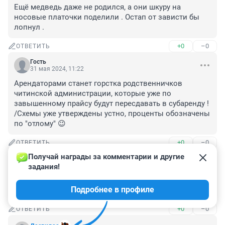
Ещё медведь даже не родился, а они шкуру на 
носовые платочки поделили . Остап от зависти бы 
лопнул .
+0
–0
ОТВЕТИТЬ
Гость
31 мая 2024, 11:22
Арендаторами станет горстка родственничков 
читинской администрации, которые уже по 
завышенному прайсу будут пересдавать в субаренду ! 
/Схемы уже утверждены устно, проценты обозначены 
по "отлому" 😉
+0
–0
ОТВЕТИТЬ
Получай награды за комментарии и другие 
Гость
31 мая 2024, 08:19
задания!
Цены за метр в Чите напоминают московские. Пока 
Подробнее в профиле
губернатор московский цены тоже будут московские.
+0
–0
ОТВЕТИТЬ