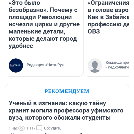
«Это было
«Ограничения 
безобразно». Почему с
в голове взрос
площади Революции
Как в Забайка
исчезли цирки и другие
профессию дет
маленькие детали,
ОВЗ
которые делают город
удобнее
Команда проек
Редакция «Чита.Ру»
«Редколлегия»
РЕКОМЕНДУЕМ
Ученый в изгнании: какую тайну
хранит могила профессора уфимского
вуза, которого обожали студенты
1 час
1 117
Обсудить