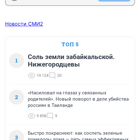
Новости СМИ2
ТОП 5
Соль земли забайкальской.
1
Нижегородцевы
19 124
20
«Насиловал на глазах у связанных
2
родителей». Новый поворот в деле убийства
россиян в Таиланде
9 858
9
Быстро покраснеют: как соспеть зеленые
3
помидоры дома — пять самых эффективных