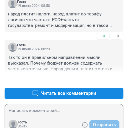
Гость
19 июня 2024, 08:58
народ платит налоги, народ платит по тарифу! 
логично что часть от РСО+часть от 
государства=ремонт и модернизация, но в такой 
формуле сразу проблема потому что - премии 
+0
–0
менеджерам -премии чиновников -какие то 
непонятные отмазки которые перекладывают на 
Гость
ситуацию в мире и сплошная демогогия как нужно 
19 июня 2024, 08:23
сделать, как я вижу ситуацию со своей стороны! на 
Так то он в правильном направлении мысли 
это уже не нужно смотреть, нужно браться и делать! 
высказал. Почему бюджет должен содержать 
взялись за что то, поставили человека который в 
частные котельные. Народ деньги платит с этого и 
этом понимает, который непосредственно работает с 
должны производиться ремонты и модернизации, а 
этим (а не менеджеров которые ищут 
+0
–0
не ждать пока бюджет выделит. А частники себе в 
подряд+субподряд+откат) он начинает работать, что 
карман эти денежки кладут, а потом клянчат с 
то не получается у него выясняем где проблема и 
государства и еще шантажируют, не дадите, 
Читать все комментарии
дальше работаем
заморозим.
Гость
Отправить
Войти