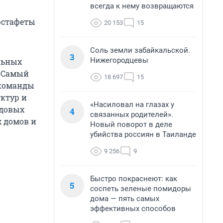
всегда к нему возвращаются
эстафеты
20 153
15
Соль земли забайкальской.
3
Нижегородцевы
льных
. Самый
18 697
15
 команды
уктур и
«Насиловал на глазах у
удовых
4
связанных родителей».
х домов и
Новый поворот в деле
убийства россиян в Таиланде
9 256
9
Быстро покраснеют: как
5
соспеть зеленые помидоры
дома — пять самых
эффективных способов