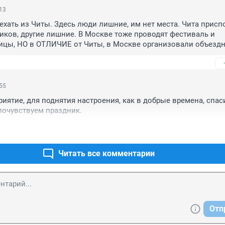
:13
уехать из Читы. Здесь люди лишние, им нет места. Чита присп
ков, другие лишние. В Москве тоже проводят фестиваль и 
ицы, НО в ОТЛИЧИЕ от Читы, в Москве организовали объездн
бусы, трамваи пустили в обход перекрытым улицам. А так же 
чные плакаты в ОТЛИЧИЕ от Читы не с перекрытыми улицами,
. Почувствуй разницу менталитетов читинских чиновников и 
им как до Луны пешком понять проблемы жителей. Никогда н
:55
иятие, для поднятия настроения, как в добрые времена, спаси
почувствуем праздник.
Читать все комментарии
Отп