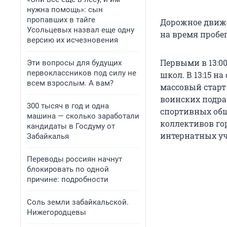
нужна помощь»: сын
пропавших в тайге
Дорожное движе
Усольцевых назвал еще одну
на время пробег
версию их исчезновения
Первыми в 13:0
Эти вопросы для будущих
первоклассников под силу не
школ. В 13:15 н
всем взрослым. А вам?
массовый старт 
воинских подра
300 тысяч в год и одна
спортивных общ
машина — сколько заработали
коллективов го
кандидаты в Госдуму от
интернатных уч
Забайкалья
Переводы россиян начнут
блокировать по одной
причине: подробности
Соль земли забайкальской.
Нижегородцевы