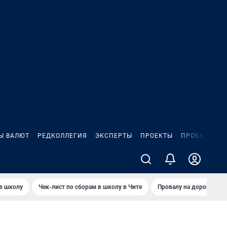
Ы ВАЛЮТ
РЕДКОЛЛЕГИЯ
ЭКСПЕРТЫ
ПРОЕКТЫ
ПРОБКИ
ИГ
 в школу
Чек-лист по сборам в школу в Чите
Провалу на дороге пол