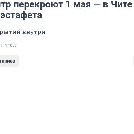
тр перекроют 1 мая — в Чите
 эстафета
крытий внутри
17 056
тариев