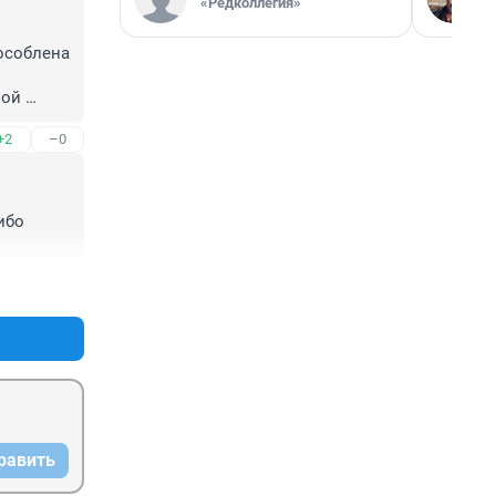
«Редколлегия»
особлена 
ой 
+2
–0
 а со 
е 
бо 
+1
–3
равить