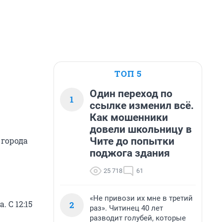
ТОП 5
Один переход по
1
ссылке изменил всё.
Как мошенники
довели школьницу в
Чите до попытки
 города
поджога здания
25 718
61
«Не привози их мне в третий
 С 12:15
2
раз». Читинец 40 лет
разводит голубей, которые