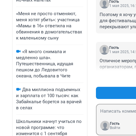
ночных налетах
Гость
1 мая 2025, 16
«Меня не просто отменяют,
Поэтому я хочу 
меня хотят убить»: участница
для фестивальщи
«Мамы в 16» ответила на
перекрывают ул
обвинения в домогательствах
транспорт, авто
к маленькому сыну
выпустили красо
схемами объезда
Гость
московских. Наш
«Я много снимала и
1 мая 2025, 14
поймут.
медленно шла».
Отличное меропр
Путешественница, идущая
организаторам, 
пешком до Ледовитого
океана, побывала в Чите
Два миллиона подъемных
и зарплата от 100 тысяч: как
Забайкалье борется за врачей
в селах
Школьники начнут учиться по
Гость
новой программе: что
Войти
изменится с 1 сентября