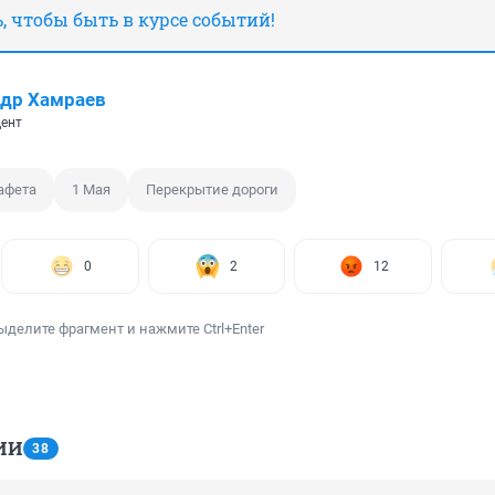
 чтобы быть в курсе событий!
др Хамраев
ент
афета
1 Мая
Перекрытие дороги
0
2
12
ыделите фрагмент и нажмите Ctrl+Enter
ИИ
38