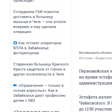
происходит
Сотрудники ГАИ помогли
доставить в больницу
малыша в Чите — они успели
вовремя, и ему сделали
операцию
Как готовят операторов
БПЛА в Забайкалье:
фоторепортаж
Все маршруты обознач
Источник: 
«Яндекс.Кон
Старинную больницу Красного
Креста защитили от строек и
Первомайская эс
других посягательств в Чите
на время эстафе
администрации 
«Ограничения — только в
голове взрослых». Как в
Забайкалье дают профессию
Эстафета начнет
детям с ОВЗ
Чайковского. В 
до 12:50 участн
«Они всё еще в лесу, и им