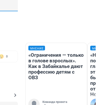
МНЕНИЕ
МНЕНИ
«Ограничения — только
«Нико
0
в голове взрослых».
побед
Как в Забайкалье дают
главн
профессию детям с
этого
ОВЗ
бьет 
прока
отзыв
Нолан
Команда проекта