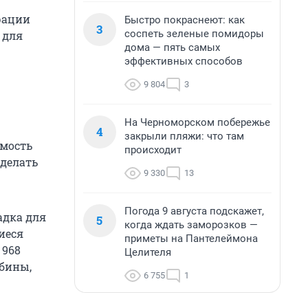
рации
Быстро покраснеют: как
3
соспеть зеленые помидоры
 для
дома — пять самых
эффективных способов
9 804
3
На Черноморском побережье
4
закрыли пляжи: что там
имость
происходит
сделать
9 330
13
Погода 9 августа подскажет,
адка для
5
когда ждать заморозков —
иеся
приметы на Пантелеймона
 968
Целителя
ябины,
6 755
1