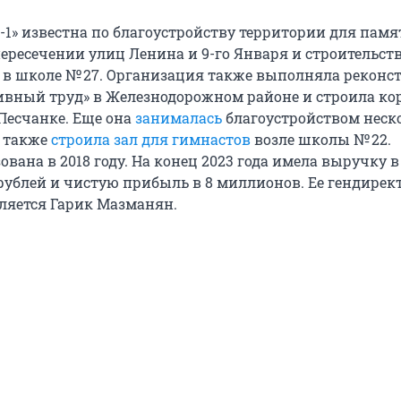
1» известна по благоустройству территории для пам
пересечении улиц Ленина и 9-го Января и строительст
в школе № 27. Организация также выполняла рекон
ивный труд» в Железнодорожном районе и строила ко
 Песчанке. Еще она
занималась
благоустройством неск
а также
строила зал для гимнастов
возле школы № 22.
вана в 2018 году. На конец
2023 года
имела выручку в
рублей и чистую прибыль в
8 миллионов
. Ее гендирек
ляется Гарик Мазманян.