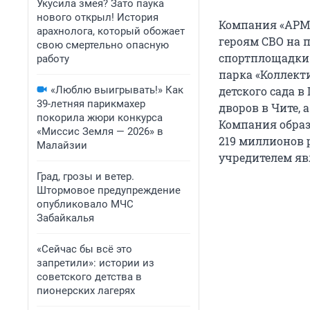
Укусила змея? Зато паука
нового открыл! История
Компания «АРМ-
арахнолога, который обожает
героям СВО на 
свою смертельно опасную
спортплощадки 
работу
парка «Коллект
«Люблю выигрывать!» Как
детского сада в
39-летняя парикмахер
дворов в Чите, 
покорила жюри конкурса
Компания образо
«Миссис Земля — 2026» в
219 миллионов
Малайзии
учредителем яв
Град, грозы и ветер.
Штормовое предупреждение
опубликовало МЧС
Забайкалья
«Сейчас бы всё это
запретили»: истории из
советского детства в
пионерских лагерях