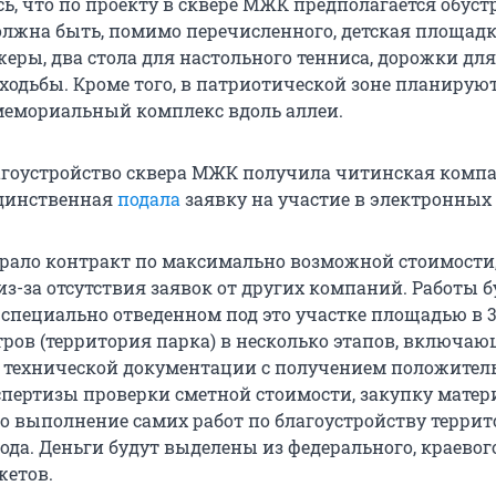
ь, что по проекту в сквере МЖК предполагается обуст
должна быть, помимо перечисленного, детская площадк
еры, два стола для настольного тенниса, дорожки для
ходьбы. Кроме того, в патриотической зоне планирую
мемориальный комплекс вдоль аллеи.
агоустройство сквера МЖК получила читинская комп
единственная
подала
заявку на участие в электронных 
брало контракт по максимально возможной стоимости,
из-за отсутствия заявок от других компаний. Работы б
 специально отведенном под это участке площадью в 
ров (территория парка) в несколько этапов, включаю
у технической документации с получением положител
пертизы проверки сметной стоимости, закупку матер
о выполнение самих работ по благоустройству террит
 года. Деньги будут выделены из федерального, краевог
жетов.