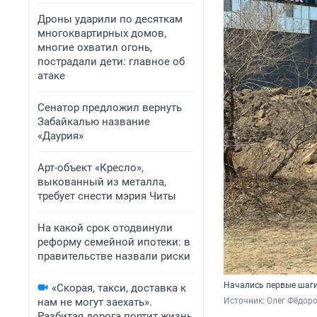
Дроны ударили по десяткам
многоквартирных домов,
многие охватил огонь,
пострадали дети: главное об
атаке
Сенатор предложил вернуть
Забайкалью название
«Даурия»
Арт-объект «Кресло»,
выкованный из металла,
требует снести мэрия Читы
На какой срок отодвинули
реформу семейной ипотеки: в
правительстве назвали риски
Начались первые шаг
«Скорая, такси, доставка к
нам не могут заехать».
Источник: 
Олег Фёдоро
Разбитая дорога портит жизнь