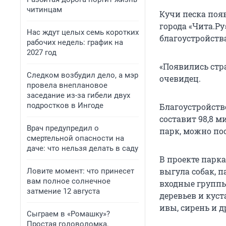
читинцам
Кучи песка поя
города «Чита.Ру
Нас ждут целых семь коротких
благоустройств
рабочих недель: график на
2027 год
«Появились стра
Следком возбудил дело, а мэр
очевидец.
провела внеплановое
заседание из-за гибели двух
подростков в Ингоде
Благоустройств
составит
98,8 м
Врач предупредил о
парк, можно по
смертельной опасности на
даче: что нельзя делать в саду
В проекте парк
выгула собак, 
Ловите момент: что принесет
вам полное солнечное
входные группы
затмение 12 августа
деревьев и куст
ивы, сирень и д
Сыграем в «Ромашку»?
Простая головоломка,