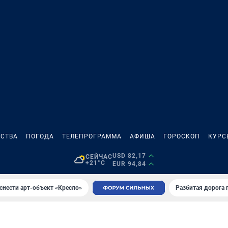
СТВА
ПОГОДА
ТЕЛЕПРОГРАММА
АФИША
ГОРОСКОП
КУРС
USD 82,17
СЕЙЧАС
+21°C
EUR 94,84
снести арт-объект «Кресло»
Разбитая дорога 