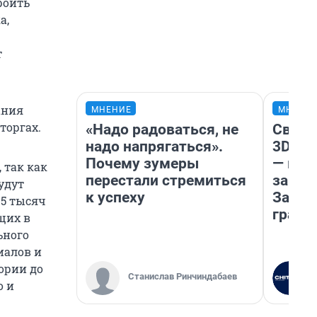
роить
а,
т
ания
МНЕНИЕ
МНЕНИ
торгах.
«Надо радоваться, не
Светя
надо напрягаться».
3D‑па
Почему зумеры
— как
 так как
перестали стремиться
закры
удут
к успеху
Забай
35 тысяч
грант
щих в
ьного
иалов и
ории до
Станислав Ринчиндабаев
о и