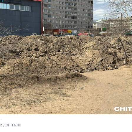
и
в / CHITA.RU