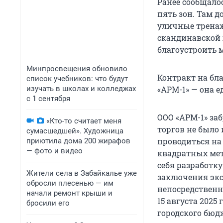
Ранее сообщалос
пять зон. Там 
уличные тренаж
скандинавской 
благоустроить 
Минпросвещения обновило
Контракт на бл
список учебников: что будут
изучать в школах и колледжах
«АРМ-1» — она 
с 1 сентября
ООО «АРМ-1» за
«Кто-то считает меня
торгов не было 
сумасшедшей». Художница
проводиться на
приютила дома 200 жирафов
— фото и видео
квадратных мет
себя разработк
Жители села в Забайкалье уже
заключения экс
обросли плесенью — им
непосредственн
начали ремонт крыши и
15 августа 2025
бросили его
городского бюд