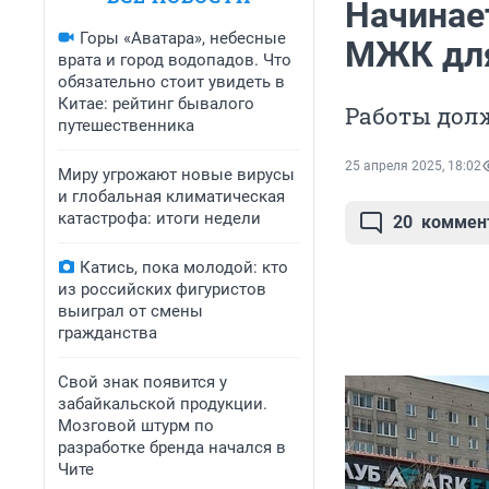
Начинает
Горы «Аватара», небесные
МЖК для
врата и город водопадов. Что
обязательно стоит увидеть в
Китае: рейтинг бывалого
Работы долж
путешественника
25 апреля 2025, 18:02
Миру угрожают новые вирусы
и глобальная климатическая
катастрофа: итоги недели
20
коммен
Катись, пока молодой: кто
из российских фигуристов
выиграл от смены
гражданства
Свой знак появится у
забайкальской продукции.
Мозговой штурм по
разработке бренда начался в
Чите