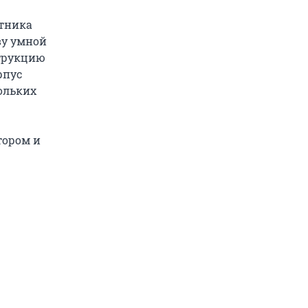
ятника
ву умной
струкцию
рпус
ольких
тором и