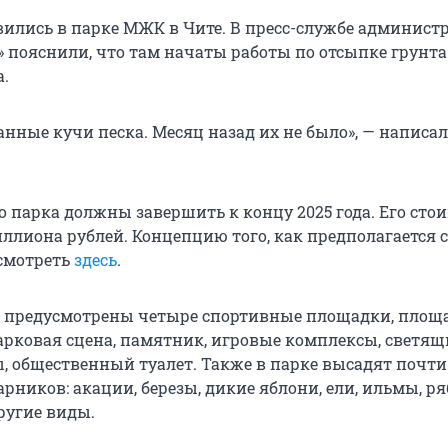
вились в парке МЖК в Чите. В пресс-службе админист
» пояснили, что там начаты работы по отсыпке грунта
а.
нные кучи песка. Месяц назад их не было», — написал
о парка должны завершить к концу 2025 года. Его сто
иллиона
рублей. Концепцию того, как предполагается 
смотреть
здесь
.
а предусмотрены четыре спортивные площадки, площ
парковая сцена, памятник, игровые комплексы, светящ
, общественный туалет. Также в парке высадят почти
арников: акации, березы, дикие яблони, ели, ильмы, р
ругие виды.