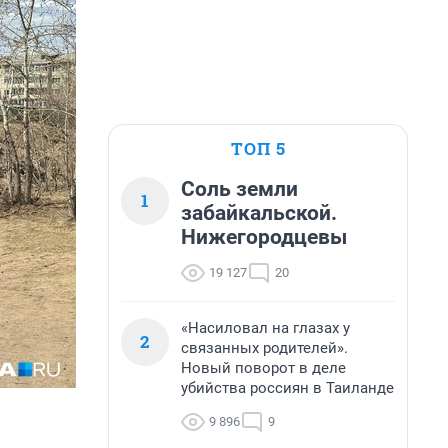
ТОП 5
Соль земли
1
забайкальской.
Нижегородцевы
19 127
20
«Насиловал на глазах у
2
связанных родителей».
Новый поворот в деле
убийства россиян в Таиланде
9 896
9