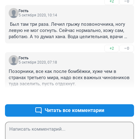
+2
–0
не рискнули ,сыро ,холодно . Очень жаль, что все в 
таком упадке ,сотрудники и Надежда Дмитриевна 
Гость
всеми силами пытаются поддержать хотя бы то, что 
5 октября 2020, 10:14
осталось, но денег катастрофически не хватает . 
 Был там три раза. Лечил грыжу позвоночника, ногу 
Почему наш Минздрав бросил такой санаторий на 
левую не мог согнуть. Сейчас нормально, хожу сам, 
произвол судьбы ! 
работаю. А то думал хана. Вода целительная, врачи 
хорошие. Вот сделаю перерыв, снова поеду. 
+2
–0
Гость
5 октября 2020, 07:18
Позорники, все как после бомбёжки, хуже чем в 
странах третьего мира, надо всех важных чиновников 
туда заселить, пусть отдохнут. 
+9
–0
Читать все комментарии