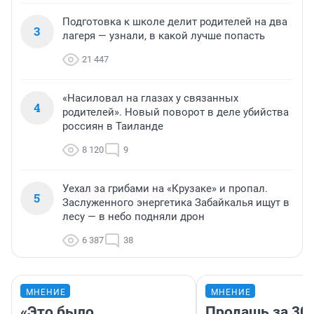
Подготовка к школе делит родителей на два
3
лагеря — узнали, в какой лучше попасть
21 447
«Насиловал на глазах у связанных
4
родителей». Новый поворот в деле убийства
россиян в Таиланде
8 120
9
Уехал за грибами на «Крузаке» и пропал.
5
Заслуженного энергетика Забайкалья ищут в
лесу — в небо подняли дрон
6 387
38
МНЕНИЕ
МНЕНИЕ
«Это было
Продашь за 300