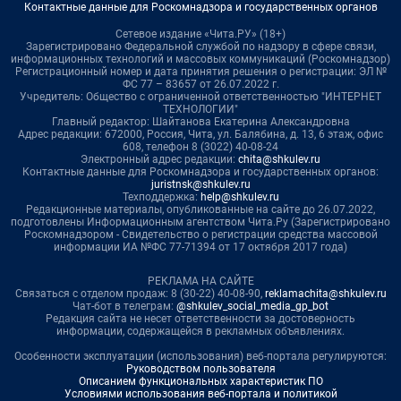
Контактные данные для Роскомнадзора и государственных органов
Сетевое издание «Чита.РУ» (18+)
Зарегистрировано Федеральной службой по надзору в сфере связи,
информационных технологий и массовых коммуникаций (Роскомнадзор)
Регистрационный номер и дата принятия решения о регистрации: ЭЛ №
ФС 77 – 83657 от 26.07.2022 г.
Учредитель: Общество с ограниченной ответственностью "ИНТЕРНЕТ
ТЕХНОЛОГИИ"
Главный редактор: Шайтанова Екатерина Александровна
Адрес редакции: 672000, Россия, Чита, ул. Балябина, д. 13, 6 этаж, офис
608, телефон 8 (3022) 40-08-24
Электронный адрес редакции:
chita@shkulev.ru
Контактные данные для Роскомнадзора и государственных органов:
juristnsk@shkulev.ru
Техподдержка:
help@shkulev.ru
Редакционные материалы, опубликованные на сайте до 26.07.2022,
подготовлены Информационным агентством Чита.Ру (Зарегистрировано
Роскомнадзором - Свидетельство о регистрации средства массовой
информации ИА №ФС 77-71394 от 17 октября 2017 года)
РЕКЛАМА НА САЙТЕ
Связаться с отделом продаж: 8 (30-22) 40-08-90,
reklamachita@shkulev.ru
Чат-бот в телеграм:
@shkulev_social_media_gp_bot
Редакция сайта не несет ответственности за достоверность
информации, содержащейся в рекламных объявлениях.
Особенности эксплуатации (использования) веб-портала регулируются:
Руководством пользователя
Описанием функциональных характеристик ПО
Условиями использования веб-портала и политикой