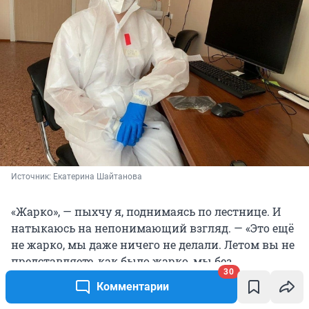
Источник: 
Екатерина Шайтанова
«Жарко», — пыхчу я, поднимаясь по лестнице. И
натыкаюсь на непонимающий взгляд. — «Это ещё
не жарко, мы даже ничего не делали. Летом вы не
представляете, как было жарко, мы без
30
бюстгальтеров заходили. Однажды в
Комментарии
операционной смотрим, лужа. Что такое? А