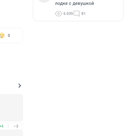
лодке с девушкой
6 039
81
0
+4
–3