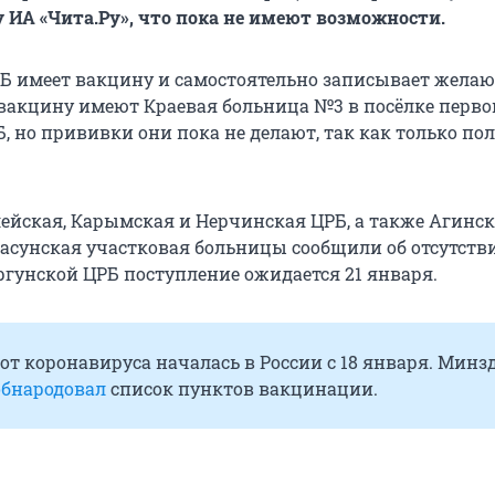
 ИА «Чита.Ру», что пока не имеют возможности.
 имеет вакцину и самостоятельно записывает жела
 вакцину имеют Краевая больница №3 в посёлке перв
, но прививки они пока не делают, так как только по
ейская, Карымская и Нерчинская ЦРБ, а также Агинс
асунская участковая больницы сообщили об отсутств
ргунской ЦРБ поступление ожидается 21 января.
т коронавируса началась в России с 18 января. Минз
обнародовал
список пунктов вакцинации.