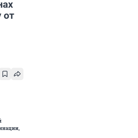
нах
 от
й
инации,