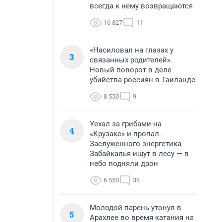
всегда к нему возвращаются
16 827
11
«Насиловал на глазах у
3
связанных родителей».
Новый поворот в деле
убийства россиян в Таиланде
8 550
9
Уехал за грибами на
4
«Крузаке» и пропал.
Заслуженного энергетика
Забайкалья ищут в лесу — в
небо подняли дрон
6 550
38
Молодой парень утонул в
5
Арахлее во время катания на