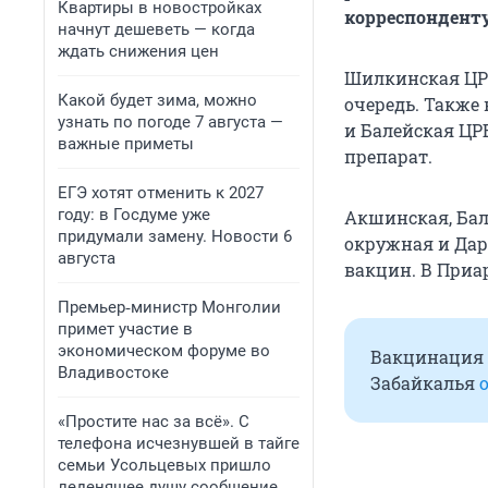
Квартиры в новостройках
корреспонденту
начнут дешеветь — когда
ждать снижения цен
Шилкинская ЦРБ
Какой будет зима, можно
очередь. Также
узнать по погоде 7 августа —
и Балейская ЦРБ
важные приметы
препарат.
ЕГЭ хотят отменить к 2027
году: в Госдуме уже
Акшинская, Бал
придумали замену. Новости 6
окружная и Дар
августа
вакцин. В Приа
Премьер‑министр Монголии
примет участие в
экономическом форуме во
Вакцинация о
Владивостоке
Забайкалья
«Простите нас за всё». С
телефона исчезнувшей в тайге
семьи Усольцевых пришло
леденящее душу сообщение