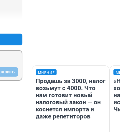
+0
–0
равить
МНЕНИЕ
МНЕНИ
Продашь за 3000, налог
«Нача
возьмут с 4000. Что
хозяи
нам готовит новый
навод
налоговый закон — он
истор
коснется импорта и
Читы
даже репетиторов