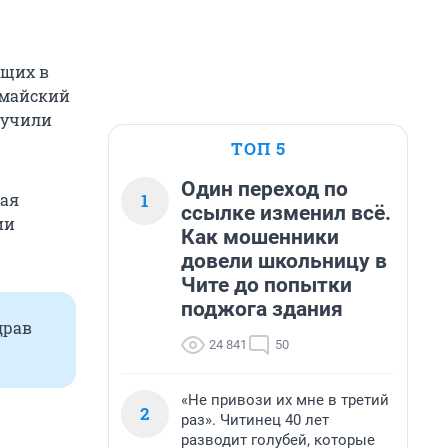
ющих в
омайский
лучили
ТОП 5
Один переход по
1
кая
ссылке изменил всё.
ии
Как мошенники
довели школьницу в
Чите до попытки
поджога здания
драв
24 841
50
«Не привози их мне в третий
2
раз». Читинец 40 лет
разводит голубей, которые