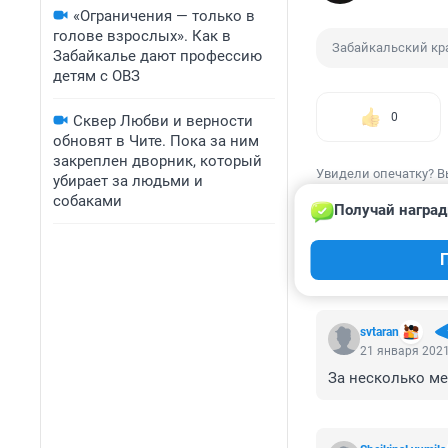
«Ограничения — только в
голове взрослых». Как в
Забайкальский кр
Забайкалье дают профессию
детям с ОВЗ
0
Сквер Любви и верности
обновят в Чите. Пока за ним
закреплен дворник, который
Увидели опечатку? В
убирает за людьми и
собаками
Получай наград
КОММЕНТАР
svtaran
21 января 2021
За несколько ме