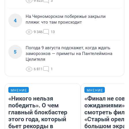
9 823
3
На Черноморском побережье закрыли
4
пляжи: что там происходит
9 346
13
Погода 9 августа подскажет, когда ждать
5
заморозков — приметы на Пантелеймона
Целителя
6 811
1
МНЕНИЕ
МНЕНИЕ
«Никого нельзя
«Финал не совп
победить». О чем
ожиданиями»: 
главный блокбастер
смотреть фил
этого года, который
«Старый орел» 
бьет рекорды в
большом экран