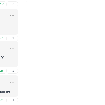
+17
–6
+7
–3
у 
+25
–2
ий нет.
+2
–1