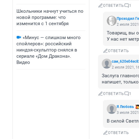
ОТВЕТИТЬ
1
Школьники начнут учиться по
новой программе: что
Проходил Ге
изменится с 1 сентября
2 июля 2021,
Товарищ, вы о
«Минус — слишком много
У нас нет метр
спойлеров»: российский
ниндзя-скульптор снялся в
ОТВЕТИТЬ
сериале «Дом Дракона».
сам_620e04ec8
Видео
2 июля 2021, 1
Заслуга главног
напишет, только 
ОТВЕТИТЬ
1
Я Любовь
3 июля 2021,
В силой Светл
ОТВЕТИТЬ