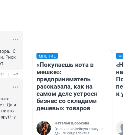
ра.  С 
МНЕНИЕ
МНЕНИ
. Риск  
ут.
«Покупаешь кота в
«Надо
мешке»:
надо 
+54
–7
предприниматель
Почем
рассказала, как на
перес
самом деле устроен
к успе
пьют 
бизнес со складами
т. Да и 
дешевых товаров
 никто 
ру) Ну 
Наталья Шорохова
Открыла кофейную точку на
деньги соцразвития