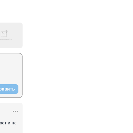
равить
ет и не 