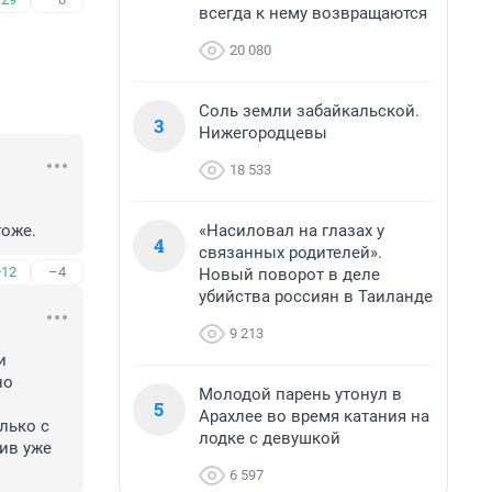
всегда к нему возвращаются
20 080
Соль земли забайкальской.
3
Нижегородцевы
18 533
«Насиловал на глазах у
оже. 
4
связанных родителей».
+12
–4
Новый поворот в деле
убийства россиян в Таиланде
9 213
 
о 
Молодой парень утонул в
5
Арахлее во время катания на
ько с 
лодке с девушкой
ив уже 
6 597