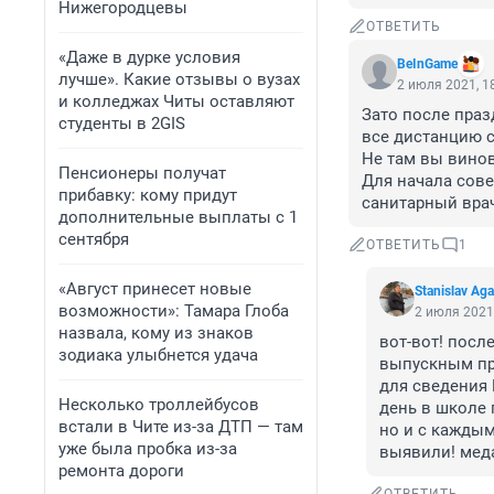
Нижегородцевы
ОТВЕТИТЬ
«Даже в дурке условия
BeInGame
лучше». Какие отзывы о вузах
2 июля 2021, 1
и колледжах Читы оставляют
Зато после праз
студенты в 2GIS
все дистанцию с
Не там вы винов
Пенсионеры получат
Для начала сове
прибавку: кому придут
санитарный врач
дополнительные выплаты с 1
сентября
ОТВЕТИТЬ
1
«Август принесет новые
Stanislav Ag
возможности»: Тамара Глоба
2 июля 2021,
назвала, кому из знаков
вот-вот! после
зодиака улыбнется удача
выпускным пр
для сведения 
Несколько троллейбусов
день в школе п
встали в Чите из-за ДТП — там
но и с каждым 
уже была пробка из-за
выявили! меда
ремонта дороги