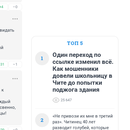
+4
–0
видать 
ТОП 5
й 
Один переход по
1
ссылке изменил всё.
+31
–1
Как мошенники
довели школьницу в
Чите до попытки
поджога здания
к 
25 647
ждый 
свенно, 
ы! 
«Не привози их мне в третий
2
раз». Читинец 40 лет
разводит голубей, которые
+29
–0