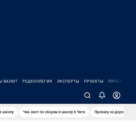
Ы ВАЛЮТ
РЕДКОЛЛЕГИЯ
ЭКСПЕРТЫ
ПРОЕКТЫ
ПРОБКИ
ИГ
 в школу
Чек-лист по сборам в школу в Чите
Провалу на дороге пол