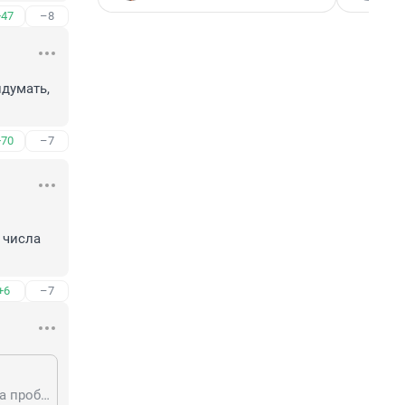
+47
–8
думать, 
+70
–7
числа 
+6
–7
А что врать,50 школа,четверо учителей но хорошо что привиты были и дома проболели без пневмонии.Какие придумки,вам реально везёт что нет роста числа заболевших среди родных и знакомых.