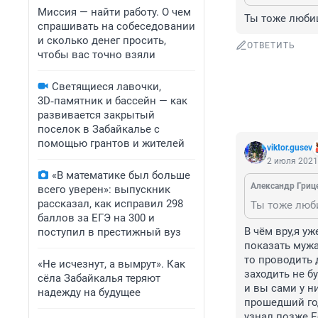
Миссия — найти работу. О чем
Ты тоже любиш
спрашивать на собеседовании
и сколько денег просить,
ОТВЕТИТЬ
чтобы вас точно взяли
Светящиеся лавочки,
3D‑памятник и бассейн — как
развивается закрытый
поселок в Забайкалье с
помощью грантов и жителей
viktor.gusev
2 июля 2021,
«В математике был больше
Александр Гриц
всего уверен»: выпускник
рассказал, как исправил 298
баллов за ЕГЭ на 300 и
В чём вру,я уж
поступил в престижный вуз
показать муж
то проводить 
«Не исчезнут, а вымрут». Как
заходить не б
сёла Забайкалья теряют
и вы сами у н
надежду на будущее
прошедший год
узнал позже.Е