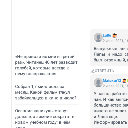
LuBu
2 июля 2021, 1
Выпускные  вече
Лапы  и  надо  с
«Не привози их мне в третий
был  огромный, н
раз». Читинец 40 лет разводит
голубей, которые всегда к
ОТВЕТИТЬ
нему возвращаются
Майская12
Собрал 1,7 миллиона за
2 июля 2021, 1
месяц. Какой фильм тянул
У нас на работе
забайкальцев в кино в июле?
чаи. И как выясн
большинство раб
Осенние каникулы станут
ничего не знает
дольше, а зимние сократят в
и Лапа еще.
новом учебном году: в чём
Информировать 