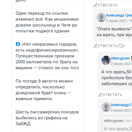
дело
ОТВЕТИТЬ
Один переход по ссылке
Александр Гри
изменил всё. Как мошенники
2 июля 2021, 1
довели школьницу в Чите до
"Очаги выявили"
попытки поджога здания
на врать, при вр
«Нет некрасивых городов,
ОТВЕТИТЬ
3
есть недофинансированные».
Путешественники проехали
viktor.gusev
2000 километров по Уралу на
2 июля 2021,
машине — стоило ли оно того
А что врать,5
проболели без
По погоде 8 августа можно
заболевших с
определить, насколько
дождливой будет осень —
ОТВЕТИТЬ
важные приметы
Александр 
2 июля 2021,
Шесть пассажирских поездов
выбились из графика на
viktor.gusev
2 июл
ЗабЖД