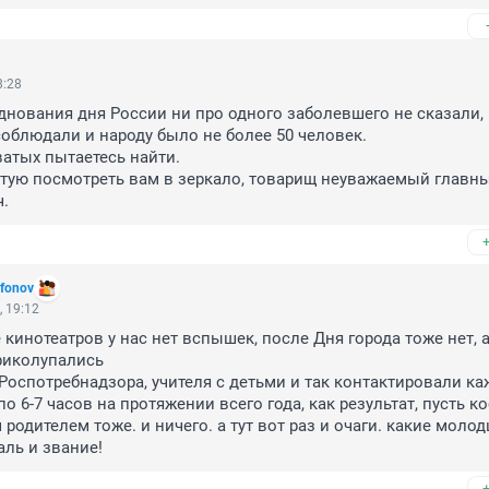
8:28
днования дня России ни про одного заболевшего не сказали, 
облюдали и народу было не более 50 человек.
атых пытаетесь найти.
тую посмотреть вам в зеркало, товарищ неуважаемый главны
. 
afonov
 19:12
 кинотеатров у нас нет вспышек, после Дня города тоже нет, а 
иколупались
Роспотребнадзора, учителя с детьми и так контактировали ка
о 6-7 часов на протяжении всего года, как результат, пусть ко
родителем тоже. и ничего. а тут вот раз и очаги. какие молодц
ль и звание!