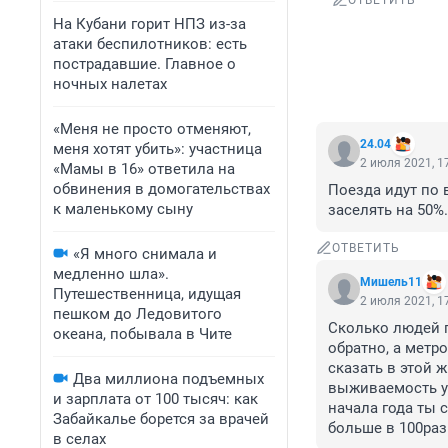
ОТВЕТИТЬ
На Кубани горит НПЗ из-за
атаки беспилотников: есть
пострадавшие. Главное о
ночных налетах
«Меня не просто отменяют,
24.04
меня хотят убить»: участница
2 июля 2021, 1
«Мамы в 16» ответила на
обвинения в домогательствах
Поезда идут по в
к маленькому сыну
заселять на 50%
ОТВЕТИТЬ
«Я много снимала и
медленно шла».
Мишель11
Путешественница, идущая
2 июля 2021, 1
пешком до Ледовитого
Сколько людей п
океана, побывала в Чите
обратно, а метр
сказать в этой ж
Два миллиона подъемных
выживаемость у 
и зарплата от 100 тысяч: как
начала года ты с
Забайкалье борется за врачей
больше в 100раз
в селах