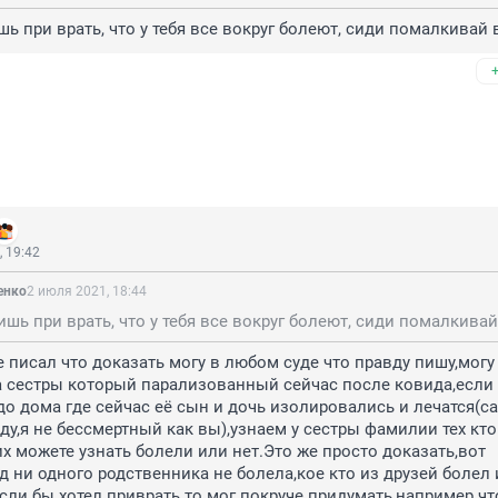
ь при врать, что у тебя все вокруг болеют, сиди помалкивай
 19:42
енко
2 июля 2021, 18:44
е писал что доказать могу в любом суде что правду пишу,могу 
а сестры который парализованный сейчас после ковида,если
до дома где сейчас её сын и дочь изолировались и лечатся(са
уду,я не бессмертный как вы),узнаем у сестры фамилии тех кто
их можете узнать болели или нет.Это же просто доказать,вот 
 ни одного родственника не болела,кое кто из друзей болел и
сли бы хотел приврать то мог покруче придумать,например что