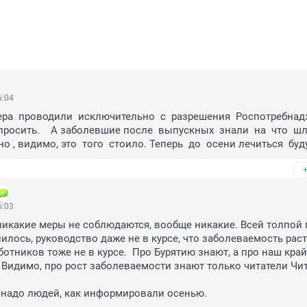
6:04
ра  проводили  исключительно  с  разрешения  Роспотребнадзо
просить.    А заболевшие после  выпускных  знали  на  что  шли
о , видимо, это  того  стоило. Теперь  до  осени лечиться  буд
6:03
 никакие меры не соблюдаются, вообще никакие. Всей толпой 
илось, руководство даже не в курсе, что заболеваемость расте
отников тоже не в курсе.  Про Бурятию знают, а про наш край
. Видимо, про рост заболеваемости знают только читатели Чита
надо людей, как информировали осенью.