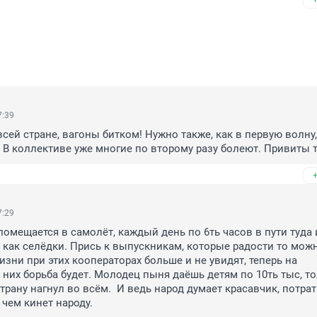
7:39
сей стране, вагоны битком! Нужно также, как в первую волну, 
. В коллективе уже многие по второму разу болеют. Привиты т
7:29
омещается в самолёт, каждый день по 6ть часов в пути туда и
о как селёдки. Прись к выпускникам, которые радости то можн
изни при этих кооператорах больше и не увидят, теперь на 
них борьба будет. Молодец пыня даёшь детям по 10ть тыс, тол
трану нагнул во всём.  И ведь народ думает красавчик, потрат
 чем кинет народу.