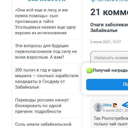
ПЕРЕЙТИ К ПУ
21 комм
«Они всё еще в лесу, и им
нужна помощь»: сын
пропавших в тайге
Очаги заболева
Усольцевых назвал еще одну
Забайкалье
версию их исчезновения
2 июля 2021, 15:37
Эти вопросы для будущих
первоклассников под силу не
всем взрослым. А вам?
300 тысяч в год и одна
Получай награды
машина — сколько заработали
кандидаты в Госдуму от
Гость
П
Войти
Забайкалья
Переводы россиян начнут
блокировать по одной
Zirina
3 июля 2021, 0
причине: подробности
Так Роспотребна
только чай пьют
Соль земли забайкальской.