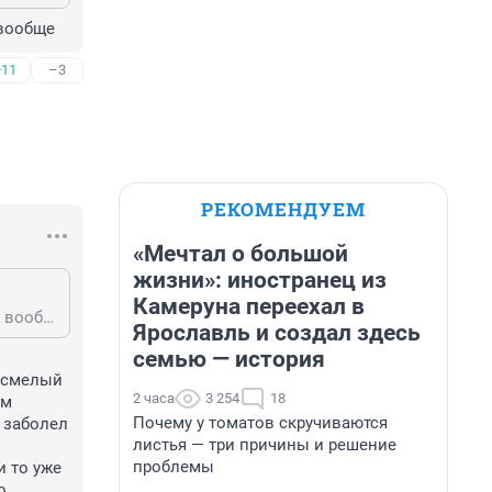
 вообще 
+11
–3
РЕКОМЕНДУЕМ
«Мечтал о большой
жизни»: иностранец из
Камеруна переехал в
Ты тоже любишь при врать, что у тебя все вокруг болеют, сиди помалкивай вообще
Ярославль и создал здесь
семью — история
 смелый 
2 часа
3 254
18
м 
Почему у томатов скручиваются
 заболел 
листья — три причины и решение
проблемы
 то уже 
 