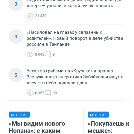
3
лагеря — узнали, в какой лучше попасть
21 430
«Насиловал на глазах у связанных
4
родителей». Новый поворот в деле убийства
россиян в Таиланде
8 043
9
Уехал за грибами на «Крузаке» и пропал.
5
Заслуженного энергетика Забайкалья ищут в
лесу — в небо подняли дрон
6 357
38
МНЕНИЕ
МНЕНИЕ
«Мы видим нового
«Покупаешь ко
Нолана»: с каким
мешке»: