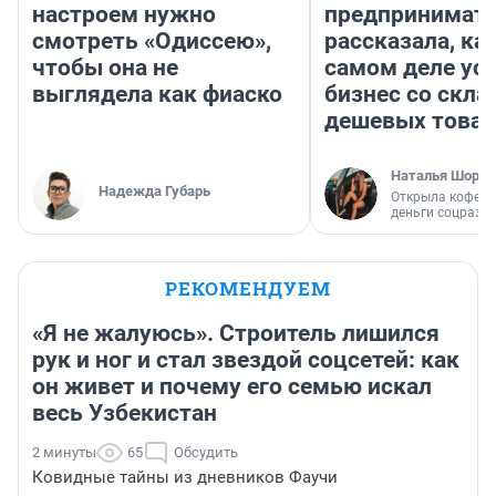
настроем нужно
предпринимат
смотреть «Одиссею»,
рассказала, как
чтобы она не
самом деле ус
выглядела как фиаско
бизнес со скл
дешевых това
Наталья Шорох
Надежда Губарь
Открыла кофейн
деньги соцразв
РЕКОМЕНДУЕМ
«Я не жалуюсь». Строитель лишился
рук и ног и стал звездой соцсетей: как
он живет и почему его семью искал
весь Узбекистан
2 минуты
65
Обсудить
Ковидные тайны из дневников Фаучи