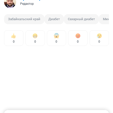
Редактор
Забайкальский край
Диабет
Сахарный диабет
Минзд
0
0
0
0
0