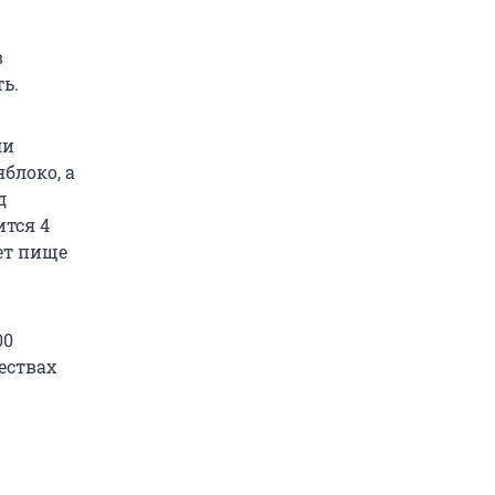
в
ь.
ли
блоко, а
д
ится 4
ет пище
00
ествах