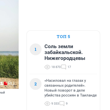
ТОП 5
Соль земли
1
забайкальской.
Нижегородцевы
18 870
17
«Насиловал на глазах у
2
связанных родителей».
Новый поворот в деле
сный
убийства россиян в Таиланде
9 333
9