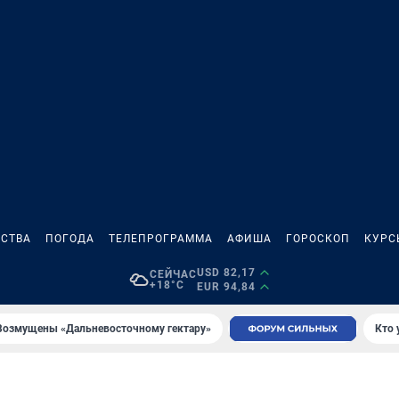
СТВА
ПОГОДА
ТЕЛЕПРОГРАММА
АФИША
ГОРОСКОП
КУРС
USD 82,17
СЕЙЧАС
+18°C
EUR 94,84
Возмущены «Дальневосточному гектару»
Кто 