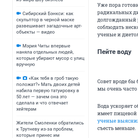
Уже пора готови
радикальных дие
Сибирский Бэнкси: как
долгожданный р
скульптор в черной маске
развешивает загадочные арт-
соблюдать неск
объекты — видео
ученые и дието
Мэрия Читы впервые
Пейте воду
наняла отдельных людей,
которые убирают мусор с улиц
вручную
«Как тебя в гроб такую
Совет вроде бы
положат?» Мать двоих детей
мы очень часто
набила первую татуировку в
50 лет — зачем она это
сделала и что отвечает
Вода ускоряет о
хейтерам
имеет пищевой ц
ученые выясни
Жители Смоленки обратились
съесть меньше.
к Трутневу из-за проблем,
которые принес им