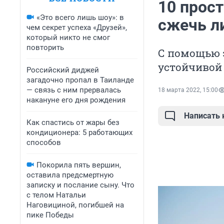
10 прос
«Это всего лишь шоу»: в
сжечь л
чем секрет успеха «Друзей»,
который никто не смог
повторить
С помощью 
устойчивой 
Российский диджей
загадочно пропал в Таиланде
— связь с ним прервалась
18 марта 2022, 15:00
накануне его дня рождения
Написать
Как спастись от жары без
кондиционера: 5 работающих
способов
Покорила пять вершин,
оставила предсмертную
записку и послание сыну. Что
с телом Натальи
Наговициной, погибшей на
пике Победы