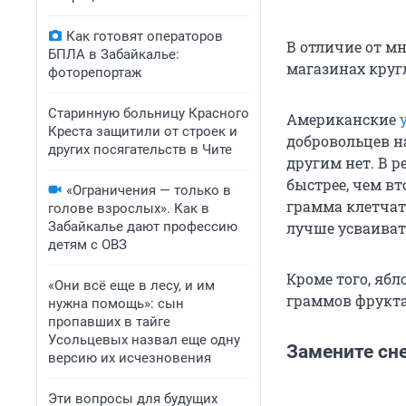
Как готовят операторов
В отличие от м
БПЛА в Забайкалье:
магазинах кругл
фоторепортаж
Старинную больницу Красного
Американские
Креста защитили от строек и
добровольцев на
других посягательств в Чите
другим нет. В р
быстрее, чем вт
«Ограничения — только в
грамма клетчат
голове взрослых». Как в
Забайкалье дают профессию
лучше усваиват
детям с ОВЗ
Кроме того, ябл
«Они всё еще в лесу, и им
граммов фрукта
нужна помощь»: сын
пропавших в тайге
Усольцевых назвал еще одну
Замените сн
версию их исчезновения
Эти вопросы для будущих