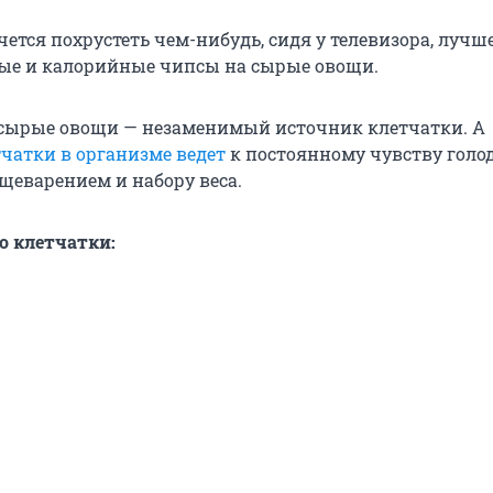
чется похрустеть чем-нибудь, сидя у телевизора, лучш
ые и калорийные чипсы на сырые овощи.
о сырые овощи — незаменимый источник клетчатки. А
тчатки в организме ведет
к постоянному чувству голод
щеварением и набору веса.
о клетчатки: