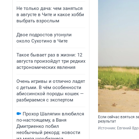
Не только дача: чем заняться
в августе в Чите и какое хобби
выбрать взрослым
Двое подростов утонули
около Сухотино в Чите
Такое бывает раз в жизни: 12
августа произойдут три редких
астрономических явления
Очень игривы и отлично ладят
с детьми. В чём особенности
абиссинской породы кошек —
разбираемся с экспертом
Прохор Шаляпин влюбился
Если сейчас взяться з
по-настоящему, а Ваня
результат
Дмитриенко побил
Источник: 
Евгений Вдо
необычный рекорд: новости
из мира шоу-бизнеса