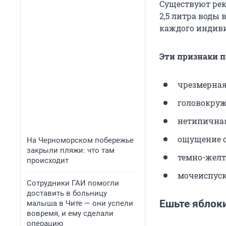
Существуют рек
2,5 литра воды 
каждого индив
Эти признаки п
чрезмерная
головокруж
нетипичная
ощущение су
На Черноморском побережье
закрыли пляжи: что там
темно-желт
происходит
мочеиспуск
Сотрудники ГАИ помогли
доставить в больницу
Ешьте яблок
малыша в Чите — они успели
вовремя, и ему сделали
операцию