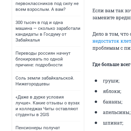
первоклассников под силу не
всем взрослым. А вам?
Если вам так хо
замените вредн
300 тысяч в год и одна
машина — сколько заработали
Дело в том, чт
кандидаты в Госдуму от
Забайкалья
недостаток кле
проблемам с пи
Переводы россиян начнут
блокировать по одной
Где больше всег
причине: подробности
Соль земли забайкальской.
груши;
Нижегородцевы
яблоки;
«Даже в дурке условия
бананы;
лучше». Какие отзывы о вузах
и колледжах Читы оставляют
апельсины;
студенты в 2GIS
шпинат;
Пенсионеры получат