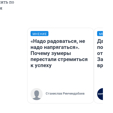
пить по
ля
МНЕНИЕ
МНЕНИ
«Надо радоваться, не
Два м
надо напрягаться».
подъе
Почему зумеры
от 100
перестали стремиться
Забай
к успеху
враче
Станислав Ринчиндабаев