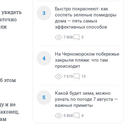
Быстро покраснеют: как
ы увидеть
3
соспеть зеленые помидоры
таточно
дома — пять самых
али
эффективных способов
7 808
3
На Черноморском побережье
4
закрыли пляжи: что там
происходит
7 619
13
б этом
Какой будет зима, можно
5
узнать по погоде 7 августа —
у и не
важные приметы
Наконец,
5 868
4
вам