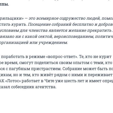
ппы.
рильщики» — это всемирное содружество людей, пом
стать курить. Посещение собраний бесплатно и добров
словием для членства является желание прекратить 
связано ни с какой сектой, вероисповеданием, полити
организацией или учреждением.
оработать в режиме «вопрос-ответ». Те, кто не курит
е время, смогут поделиться своим опытом с теми, кто
ься с пагубным пристрастием. Собрание может быть п
икам, но и тем, кто живёт рядом с ними и переживает
АК «Лотос» работает в Чите уже шесть лет и имеет опр
сказал собеседник агентства.