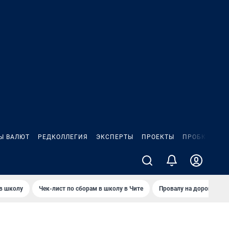
Ы ВАЛЮТ
РЕДКОЛЛЕГИЯ
ЭКСПЕРТЫ
ПРОЕКТЫ
ПРОБКИ
ИГ
 в школу
Чек-лист по сборам в школу в Чите
Провалу на дороге пол