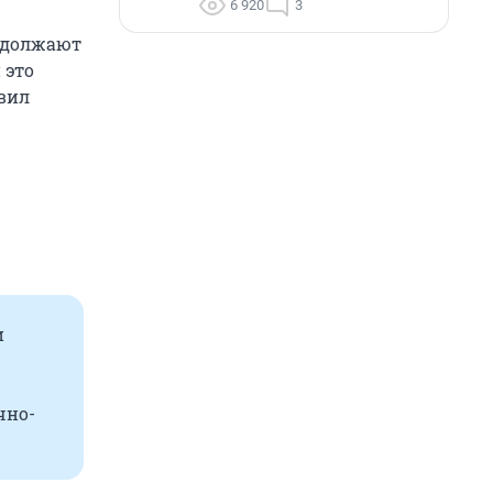
6 920
3
родолжают
 это
авил
и
чно-