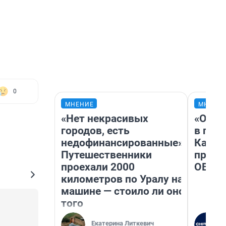
0
МНЕНИЕ
МНЕНИ
«Нет некрасивых
«Огра
городов, есть
в гол
недофинансированные».
Как в
Путешественники
профе
проехали 2000
ОВЗ
километров по Уралу на
машине — стоило ли оно
того
Екатерина Литкевич