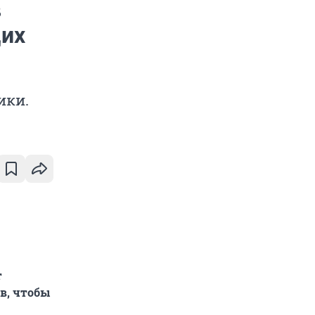
в
щих
ики.
т
в, чтобы