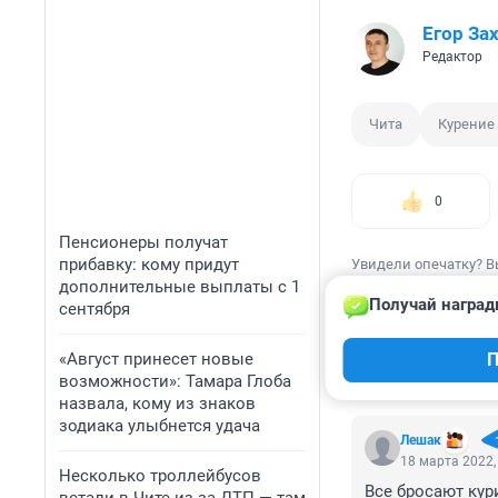
Егор За
Редактор
Чита
Курение
0
Пенсионеры получат
прибавку: кому придут
Увидели опечатку? В
дополнительные выплаты с 1
Получай наград
сентября
«Август принесет новые
П
возможности»: Тамара Глоба
КОММЕНТАР
назвала, кому из знаков
зодиака улыбнется удача
Лешак
18 марта 2022,
Несколько троллейбусов
Все бросают кури