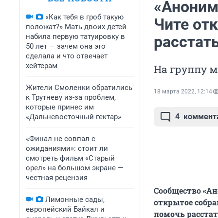
«Аноним
«Как тебя в гроб такую
Чите от
положат?» Мать двоих детей
набила первую татуировку в
расстат
50 лет — зачем она это
сделала и что отвечает
хейтерам
На группу м
Жители Смоленки обратились
18 марта 2022, 12:14
к Трутневу из-за проблем,
которые принес им
4
коммент
«Дальневосточный гектар»
«Финал не совпал с
ожиданиями»: стоит ли
смотреть фильм «Старый
орел» на большом экране —
честная рецензия
Сообщество «Ан
Лимонные сады,
открытое собра
европейский Байкал и
помочь расстат