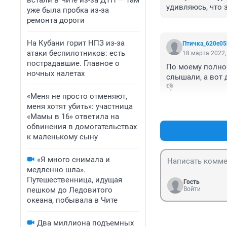
встали в Чите из-за ДТП — там
удивляюсь, что 
уже была пробка из-за
ремонта дороги
На Кубани горит НПЗ из-за
Птичка_620e05
атаки беспилотников: есть
18 марта 2022,
пострадавшие. Главное о
По моему полное
ночных налетах
слышали, а вот д
👎
«Меня не просто отменяют,
меня хотят убить»: участница
«Мамы в 16» ответила на
обвинения в домогательствах
к маленькому сыну
«Я много снимала и
медленно шла».
Путешественница, идущая
Гость
пешком до Ледовитого
Войти
океана, побывала в Чите
Два миллиона подъемных