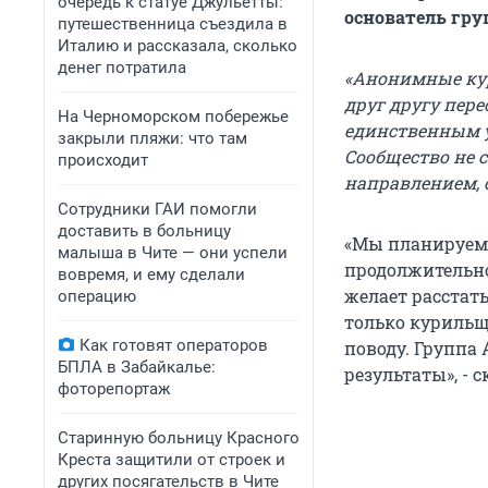
очередь к статуе Джульетты:
основатель гру
путешественница съездила в
Италию и рассказала, сколько
денег потратила
«Анонимные ку
друг другу пере
На Черноморском побережье
единственным у
закрыли пляжи: что там
Сообщество не 
происходит
направлением, 
Сотрудники ГАИ помогли
доставить в больницу
«Мы планируем п
малыша в Чите — они успели
продолжительно
вовремя, и ему сделали
желает расстат
операцию
только курильщ
Как готовят операторов
поводу. Группа 
БПЛА в Забайкалье:
результаты», - 
фоторепортаж
Старинную больницу Красного
Креста защитили от строек и
других посягательств в Чите