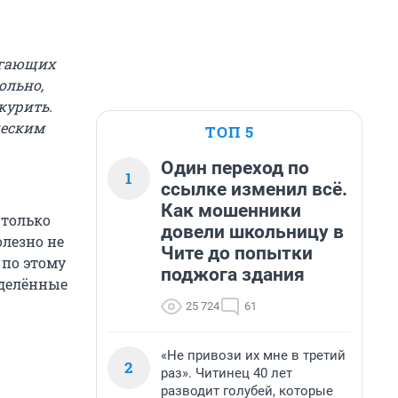
огающих
ольно,
курить.
ческим
ТОП 5
Один переход по
1
ссылке изменил всё.
Как мошенники
 только
довели школьницу в
олезно не
Чите до попытки
 по этому
поджога здания
еделённые
25 724
61
«Не привози их мне в третий
2
раз». Читинец 40 лет
разводит голубей, которые