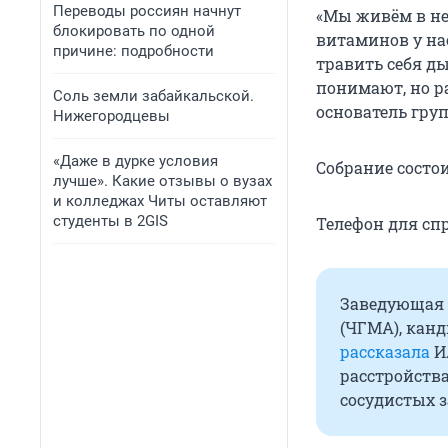
Переводы россиян начнут
«Мы живём в не
блокировать по одной
витаминов у на
причине: подробности
травить себя д
понимают, но ра
Соль земли забайкальской.
основатель гру
Нижегородцевы
«Даже в дурке условия
Собрание состоит
лучше». Какие отзывы о вузах
и колледжах Читы оставляют
студенты в 2GIS
Телефон для спра
Заведующая 
(ЧГМА), кан
рассказала
ИА
расстройства
сосудистых з