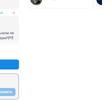
+0
–0
ыхом не 
верю👎👎
+0
–0
равить