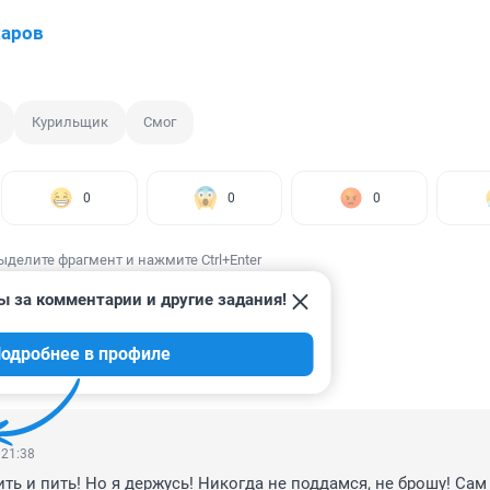
харов
Курильщик
Смог
0
0
0
ыделите фрагмент и нажмите Ctrl+Enter
ы за комментарии и другие задания!
одробнее в профиле
ИИ
4
 21:38
ть и пить! Но я держусь! Никогда не поддамся, не брошу! Сам 