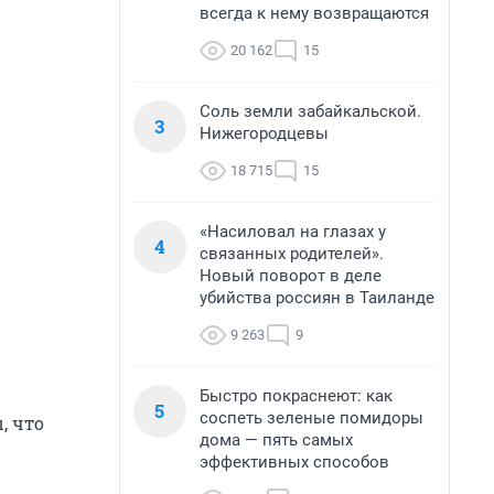
всегда к нему возвращаются
20 162
15
Соль земли забайкальской.
3
Нижегородцевы
18 715
15
«Насиловал на глазах у
4
связанных родителей».
Новый поворот в деле
убийства россиян в Таиланде
9 263
9
Быстро покраснеют: как
5
соспеть зеленые помидоры
, что
дома — пять самых
эффективных способов