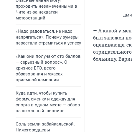
Опасные ливни могут
проходить незамеченными в
Чите из-за нехватки
ДМИ
метеостанций
— А какой у мен
«Надо радоваться, не надо
напрягаться». Почему зумеры
был заложен нос
перестали стремиться к успеху
оценивающе, ска
отрицательного
«Как они получают сто баллов
больницу. Вариа
— серьезный вопрос». О
кризисе ЕГЭ, всего
образования и ужасах
приемной кампании
Куда идти, чтобы купить
форму, сменку и одежду для
спорта в одном месте — обзор
на школьный шоппинг
Соль земли забайкальской.
Нижегородцевы