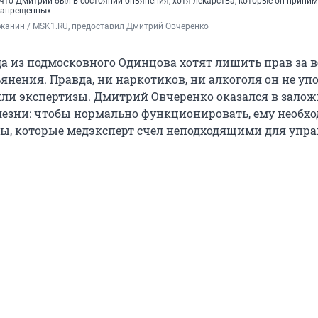
 что Дмитрий был в состоянии опьянения, хотя лекарства, которые он приним
 запрещенных
жанин / MSK1.RU, предоставил Дмитрий Овчеренко
да из подмосковного Одинцова хотят лишить прав за 
янения. Правда, ни наркотиков, ни алкоголя он не уп
или экспертизы. Дмитрий Овчеренко оказался в залож
лезни: чтобы нормально функционировать, ему необх
ы, которые медэксперт счел неподходящими для упр