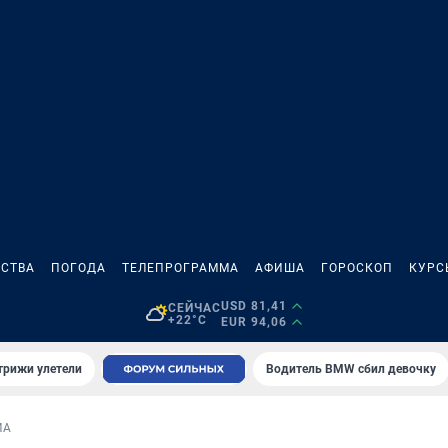
СТВА
ПОГОДА
ТЕЛЕПРОГРАММА
АФИША
ГОРОСКОП
КУРС
USD 81,41
СЕЙЧАС
+22°C
EUR 94,06
трижи улетели
Водитель BMW сбил девочку
МА