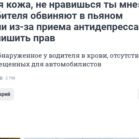
я кожа, не нравишься ты мне
ителя обвиняют в пьяном
и из-за приема антидепресс
лишить прав
бнаруженное у водителя в крови, отсутств
рещенных для автомобилистов
2 758
арий