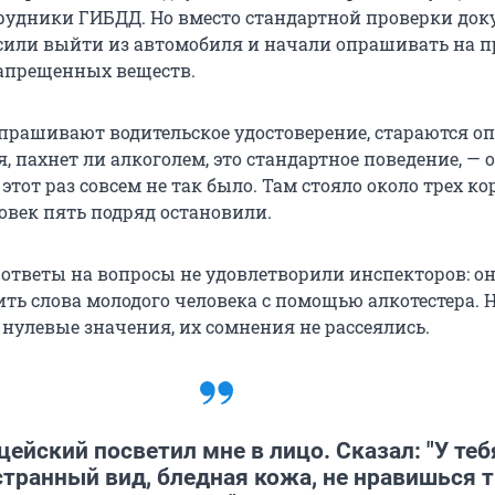
рудники ГИБДД. Но вместо стандартной проверки док
осили выйти из автомобиля и начали опрашивать на 
апрещенных веществ.
прашивают водительское удостоверение, стараются о
я, пахнет ли алкоголем, это стандартное поведение, —
этот раз совсем не так было. Там стояло около трех к
овек пять подряд остановили.
ответы на вопросы не удовлетворили инспекторов: о
ть слова молодого человека с помощью алкотестера. Н
 нулевые значения, их сомнения не рассеялись.
ейский посветил мне в лицо. Сказал: "У теб
странный вид, бледная кожа, не нравишься 