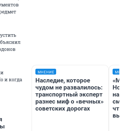
ументов
предмет
пустить
 объяснил
ордонов
ни
МНЕНИЕ
МНЕНИ
о и когда
Наследие, которое
«Мы в
чудом не развалилось:
Нолан
транспортный эксперт
настр
разнес миф о «вечных»
смотр
советских дорогах
чтобы
выгля
я
ты