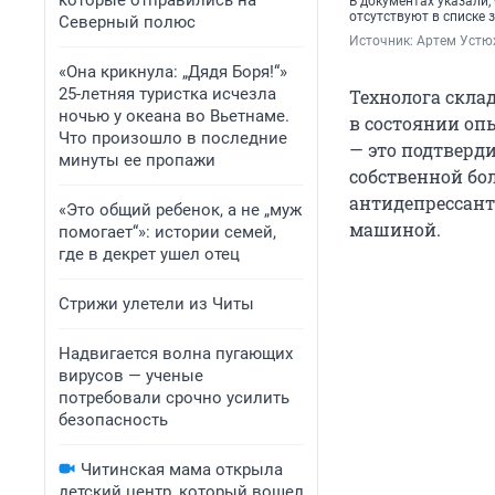
которые отправились на
В документах указали,
отсутствуют в списке
Северный полюс
Источник: 
Артем Устю
«Она крикнула: „Дядя Боря!“»
25-летняя туристка исчезла
Технолога скла
ночью у океана во Вьетнаме.
в состоянии опь
Что произошло в последние
— это подтверд
минуты ее пропажи
собственной бо
антидепрессант
«Это общий ребенок, а не „муж
машиной.
помогает“»: истории семей,
где в декрет ушел отец
Стрижи улетели из Читы
Надвигается волна пугающих
вирусов — ученые
потребовали срочно усилить
безопасность
Читинская мама открыла
детский центр, который вошел