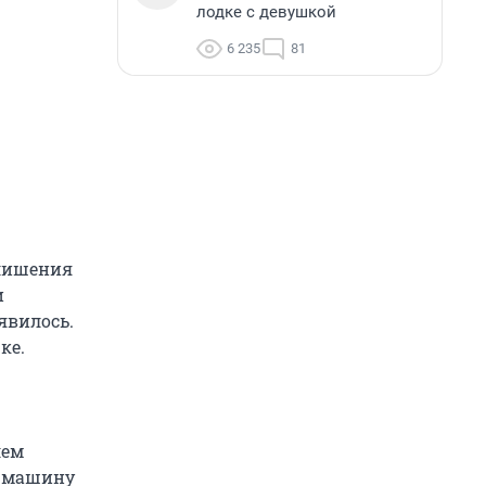
лодке с девушкой
6 235
81
 лишения
и
явилось.
ке.
лем
о машину