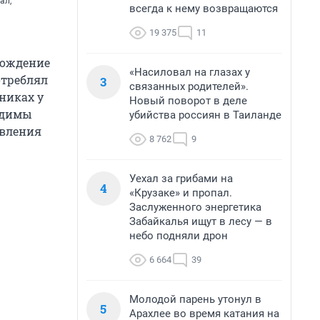
ал,
всегда к нему возвращаются
19 375
11
вождение
«Насиловал на глазах у
отреблял
3
связанных родителей».
никах у
Новый поворот в деле
одимы
убийства россиян в Таиланде
авления
8 762
9
Уехал за грибами на
4
«Крузаке» и пропал.
Заслуженного энергетика
Забайкалья ищут в лесу — в
небо подняли дрон
6 664
39
Молодой парень утонул в
5
Арахлее во время катания на