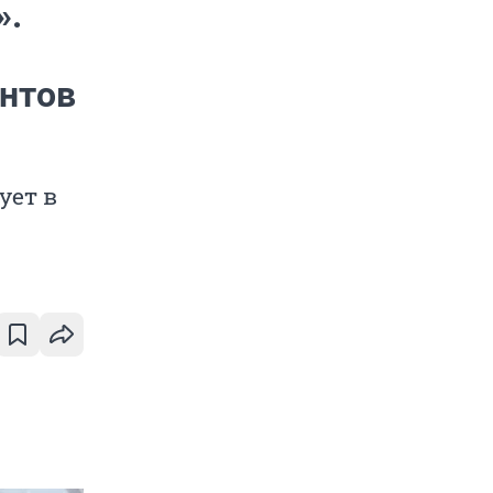
».
антов
ует в