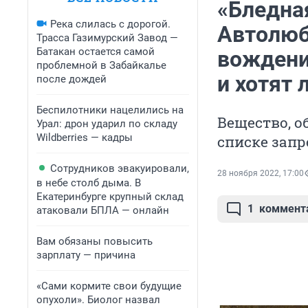
«Бледна
Река слилась с дорогой.
Автолюб
Трасса Газимурский Завод —
Батакан остается самой
вождени
проблемной в Забайкалье
и хотят 
после дождей
Беспилотники нацелились на
Вещество, о
Урал: дрон ударил по складу
Wildberries — кадры
списке зап
Сотрудников эвакуировали,
28 ноября 2022, 17:00
в небе столб дыма. В
Екатеринбурге крупный склад
1
коммент
атаковали БПЛА — онлайн
Вам обязаны повысить
зарплату — причина
«Сами кормите свои будущие
опухоли». Биолог назвал