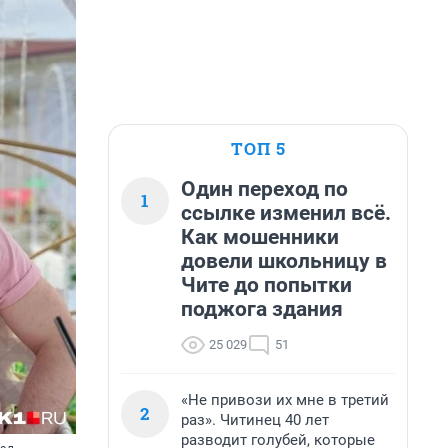
ТОП 5
Один переход по
1
ссылке изменил всё.
Как мошенники
довели школьницу в
Чите до попытки
поджога здания
25 029
51
«Не привози их мне в третий
2
раз». Читинец 40 лет
разводит голубей, которые