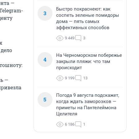
ента —
Быстро покраснеют: как
Telegram-
3
соспеть зеленые помидоры
денту
дома — пять самых
эффективных способов
9 449
3
х
 дело
На Черноморском побережье
4
закрыли пляжи: что там
 тошноту:
происходит
9 199
13
ь —
привезла
Погода 9 августа подскажет,
5
когда ждать заморозков —
приметы на Пантелеймона
Целителя
6 186
1