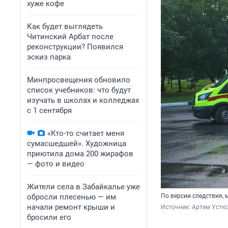
хуже кофе
Как будет выглядеть
Читинский Арбат после
реконструкции? Появился
эскиз парка
Минпросвещения обновило
список учебников: что будут
изучать в школах и колледжах
с 1 сентября
«Кто-то считает меня
сумасшедшей». Художница
приютила дома 200 жирафов
— фото и видео
Жители села в Забайкалье уже
обросли плесенью — им
По версии следствия, 
начали ремонт крыши и
Источник: 
Артем Устю
бросили его