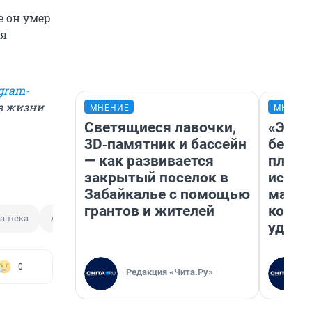
е он умер
ия
gram-
из жизни
МНЕНИЕ
МНЕНИ
Светящиеся лавочки,
«Это 
3D‑памятник и бассейн
безоб
— как развивается
площа
закрытый поселок в
исчез
Забайкалье с помощью
мален
грантов и жителей
котор
аптека
Анастасия Коптеева
ЦРБ
удобн
0
Редакция «Чита.Ру»