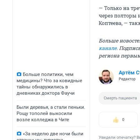
— Только на тр
через полторы 
Коптеева, — так
Больше новосте
канале
. Подпис
региона первы
Артём 
Больше политики, чем
Редактор
медицины? Что за ковидные
тайны обнаружились в
дневниках доктора Фаучи
Смерть пациента
Были деревья, а стали пеньки.
Рощу тополей выкосили
возле колледжа в Чите
0
«За неделю две ночи были
Увидели опечатку? В