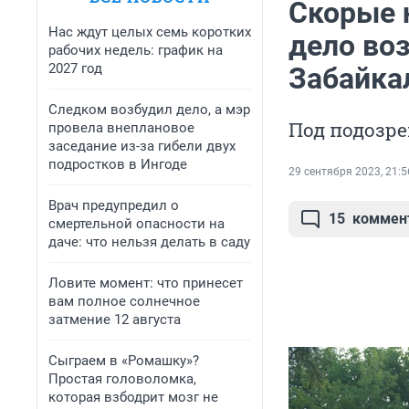
Скорые 
Нас ждут целых семь коротких
дело воз
рабочих недель: график на
2027 год
Забайка
Следком возбудил дело, а мэр
Под подозр
провела внеплановое
заседание из-за гибели двух
подростков в Ингоде
29 сентября 2023, 21:5
Врач предупредил о
15
коммен
смертельной опасности на
даче: что нельзя делать в саду
Ловите момент: что принесет
вам полное солнечное
затмение 12 августа
Сыграем в «Ромашку»?
Простая головоломка,
которая взбодрит мозг не