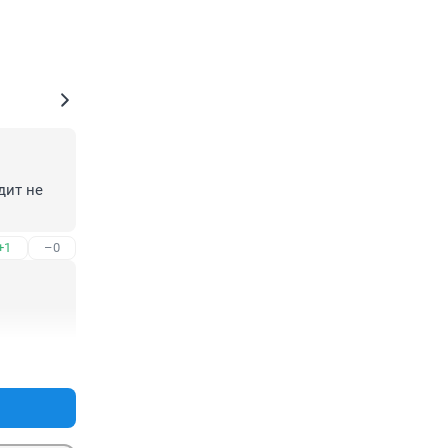
ит не 
+1
–0
+1
–0