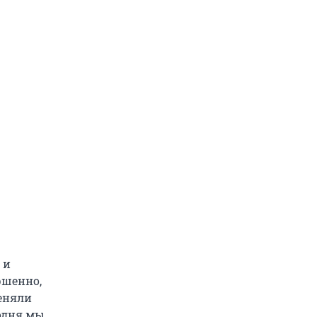
 и
ршенно,
еняли
годня мы