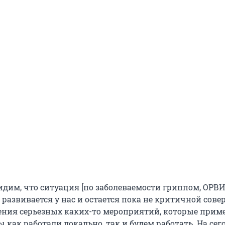
идим, что ситуация [по заболеваемости гриппом, ОРВИ
развивается у нас и остается пока не критичной сове
дения серьезных каких-то мероприятий, которые прим
мы как работали локально, так и будем работать. На се