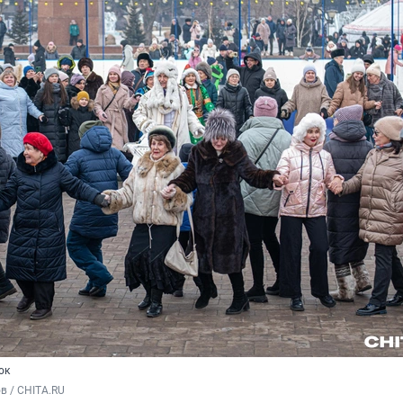
ок
в / CHITA.RU