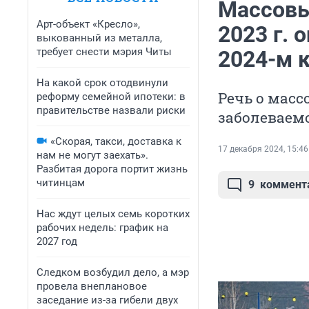
Массовы
Арт-объект «Кресло»,
2023 г. 
выкованный из металла,
требует снести мэрия Читы
2024-м к
На какой срок отодвинули
Речь о масс
реформу семейной ипотеки: в
правительстве назвали риски
заболеваем
«Скорая, такси, доставка к
17 декабря 2024, 15:46
нам не могут заехать».
Разбитая дорога портит жизнь
читинцам
9
коммент
Нас ждут целых семь коротких
рабочих недель: график на
2027 год
Следком возбудил дело, а мэр
провела внеплановое
заседание из-за гибели двух