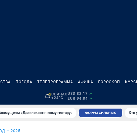
СТВА
ПОГОДА
ТЕЛЕПРОГРАММА
АФИША
ГОРОСКОП
КУРС
USD 82,17
СЕЙЧАС
+24°C
EUR 94,84
Возмущены «Дальневосточному гектару»
Кто 
ОД — 2025