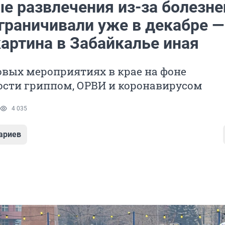
е развлечения из-за болезне
ограничивали уже в декабре —
артина в Забайкалье иная
овых мероприятиях в крае на фоне
ости гриппом, ОРВИ и коронавирусом
4 035
ариев