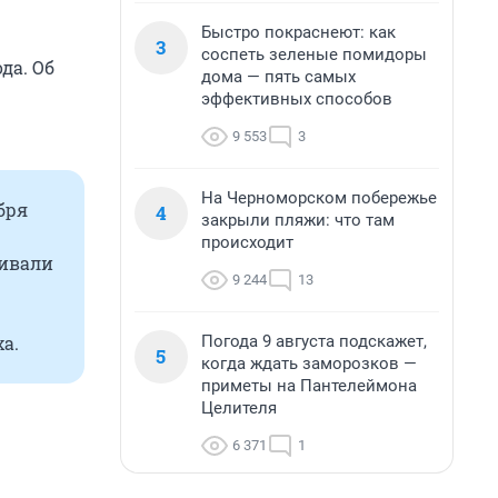
Быстро покраснеют: как
3
соспеть зеленые помидоры
да. Об
дома — пять самых
эффективных способов
9 553
3
На Черноморском побережье
бря
4
закрыли пляжи: что там
происходит
чивали
9 244
13
Погода 9 августа подскажет,
а.
5
когда ждать заморозков —
приметы на Пантелеймона
Целителя
6 371
1