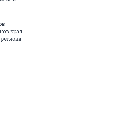
ов
нов края.
 региона.