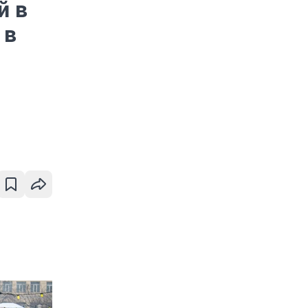
й в
 в