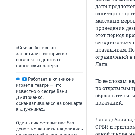
дали предложен
санитарно-прот
массовых мероп
проведения дез
этот период вр
сегодня совмес
«Сейчас бы всё это
праздникам. По
запретили»: истории из
ограничений в 
советского детства в
Лапа.
пионерских лагерях
Работает в клинике и
По ее словам, 
играет в театре — что
по отдельным г
известно о сестре Вани
образовательны
Дмитриенко,
показаний.
оскандалившейся на концерте
в «Лужниках»
Лапа добавила, 
Один клик оставит вас без
ОРВИ и гриппом
денег: мошенники нацелились
одной школе, на