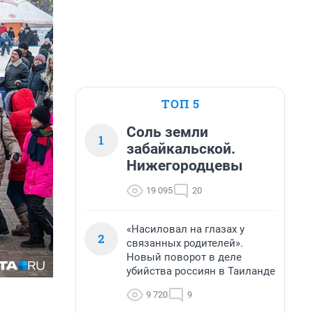
ТОП 5
Соль земли
1
забайкальской.
Нижегородцевы
19 095
20
«Насиловал на глазах у
2
связанных родителей».
Новый поворот в деле
убийства россиян в Таиланде
9 720
9