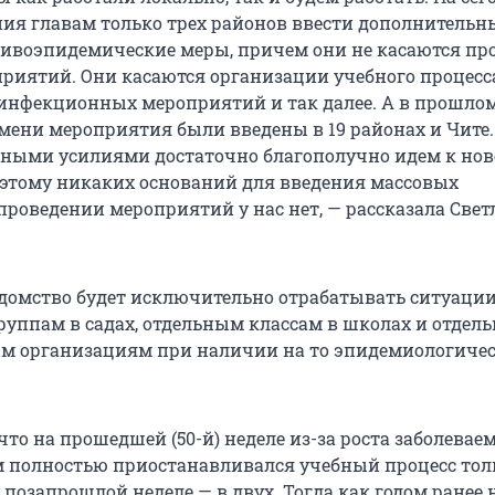
ия главам только трех районов ввести дополнительн
ивоэпидемические меры, причем они не касаются пр
риятий. Они касаются организации учебного процесса
инфекционных мероприятий и так далее. А в прошлом
емени мероприятия были введены в 19 районах и Чите
тными усилиями достаточно благополучно идем к но
этому никаких оснований для введения массовых
проведении мероприятий у нас нет, — рассказала Свет
ведомство будет исключительно отрабатывать ситуации
руппам в садах, отдельным классам в школах и отдел
м организациям при наличии на то эпидемиологиче
что на прошедшей (50-й) неделе из-за роста заболевае
 полностью приостанавливался учебный процесс тол
 позапрошлой неделе — в двух. Тогда как годом ранее н