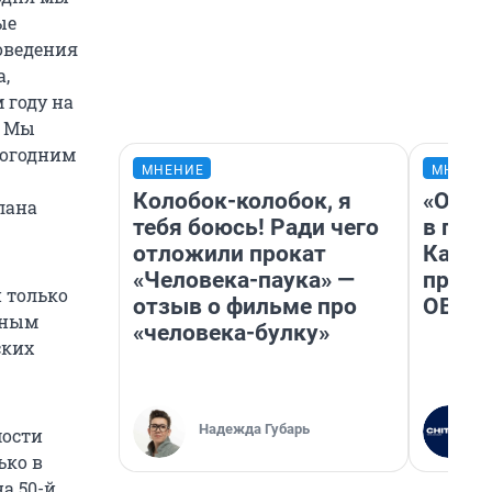
ые
оведения
,
 году на
. Мы
вогодним
МНЕНИЕ
МНЕНИ
Колобок-колобок, я
«Огра
лана
тебя боюсь! Ради чего
в гол
отложили прокат
Как в
«Человека-паука» —
профе
 только
отзыв о фильме про
ОВЗ
ьным
«человека-булку»
ских
Надежда Губарь
мости
ько в
а 50-й