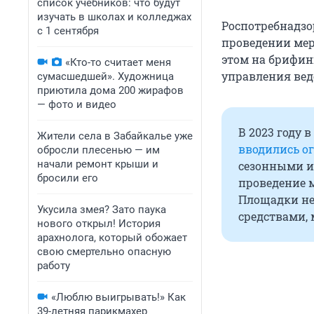
список учебников: что будут
изучать в школах и колледжах
Роспотребнадзо
с 1 сентября
проведении меро
этом на брифин
«Кто-то считает меня
управления вед
сумасшедшей». Художница
приютила дома 200 жирафов
— фото и видео
В 2023 году 
Жители села в Забайкалье уже
вводились о
обросли плесенью — им
начали ремонт крыши и
сезонными и
бросили его
проведение 
Площадки не
Укусила змея? Зато паука
средствами,
нового открыл! История
арахнолога, который обожает
свою смертельно опасную
работу
«Люблю выигрывать!» Как
39-летняя парикмахер