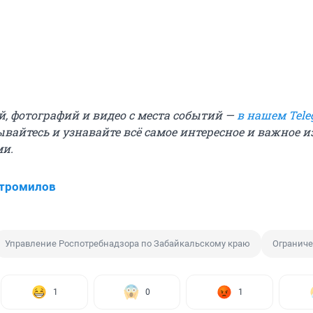
й, фотографий и видео с места событий —
в нашем Tele
ывайтесь и узнавайте всё самое интересное и важное 
ми.
Стромилов
Управление Роспотребнадзора по Забайкальскому краю
Огранич
1
0
1