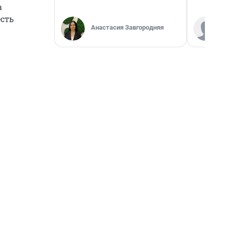
а
есть
Анастасия Завгородняя