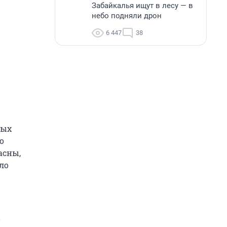
Забайкалья ищут в лесу — в
небо подняли дрон
6 447
38
вых
о
асны,
ло
в