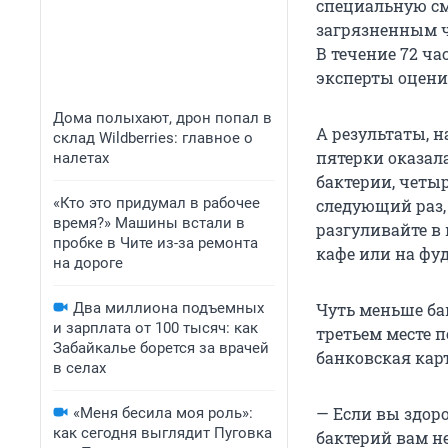
специальную см
загрязненным ч
В течение 72 ча
эксперты оцени
Дома полыхают, дрон попал в
А результаты, 
склад Wildberries: главное о
пятерки оказал
налетах
бактерии, четыр
«Кто это придумал в рабочее
следующий раз, 
время?» Машины встали в
разгуливайте в 
пробке в Чите из-за ремонта
кафе или на фуд
на дороге
Два миллиона подъемных
Чуть меньше ба
и зарплата от 100 тысяч: как
третьем месте 
Забайкалье борется за врачей
банковская карт
в селах
— Если вы здор
«Меня бесила моя роль»:
как сегодня выглядит Пуговка
бактерий вам н