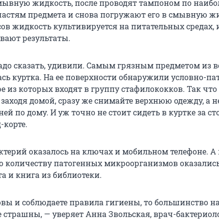
ывную жидкость, после проводят тампоном по наибо
астям предмета и снова погружают его в смывную жи
сов жидкость культивируется на питательных средах, 
вают результаты.
надо сказать, удивили. Самым грязным предметом из в
ась куртка. На ее поверхности обнаружили условно-п
е из которых входят в группу стафилококков. Так что
заходя домой, сразу же снимайте верхнюю одежду, а н
ней по дому. И уж точно не стоит сидеть в куртке за с
-корте.
ктерий оказалось на ключах и мобильном телефоне. А
по количеству патогенных микроорганизмов оказалис
а и книга из библиотеки.
овы и соблюдаете правила гигиены, то большинство 
е страшны, — уверяет Анна Звольская, врач-бактериол