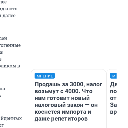
лее
дкость.
и далее
сей
атогенные
 в
е
толиком в
МНЕНИЕ
МНЕНИ
Продашь за 3000, налог
Два м
 на
возьмут с 4000. Что
подъе
ь
нам готовит новый
от 100
налоговый закон — он
Забай
коснется импорта и
враче
даже репетиторов
найденных
ог