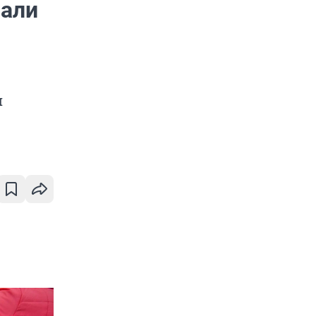
вали
и