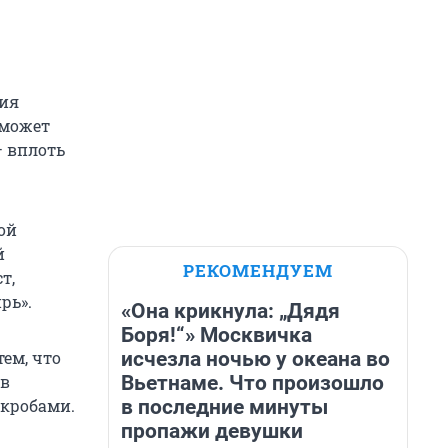
тия
 может
— вплоть
ой
й
РЕКОМЕНДУЕМ
т,
рь».
«Она крикнула: „Дядя
Боря!“» Москвичка
исчезла ночью у океана во
тем, что
Вьетнаме. Что произошло
 в
в последние минуты
икробами.
пропажи девушки