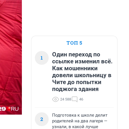
ТОП 5
Один переход по
1
ссылке изменил всё.
Как мошенники
довели школьницу в
Чите до попытки
поджога здания
24 588
46
Подготовка к школе делит
2
родителей на два лагеря —
узнали, в какой лучше