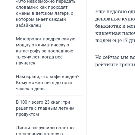
«Это невозможно передать
словами»: как проходят
Еще недавно од
смены в детском лагере, о
денежные купю
котором знает каждый
забайкалец
банкнотах и мо
кишечная палоч
Метеоролог предрек самую
людей еще 17 д
мощную климатическую
катастрофу за последнюю
Но сейчас мы в
тысячу лет: когда всё
начнется
рейтинге грязн
Нам врали, что кофе вреден?
Кому можно пить до пяти
чашек в день
В 100 г всего 23 ккал: три
рецепта с главным летним
продуктом
Ливни разрушили взлетно-
посадочную полосу в