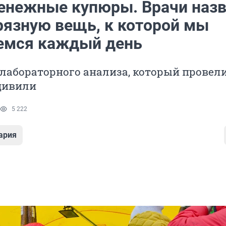
денежные купюры. Врачи наз
рязную вещь, к которой мы
емся каждый день
лабораторного анализа, который провел
дивили
5 222
ария