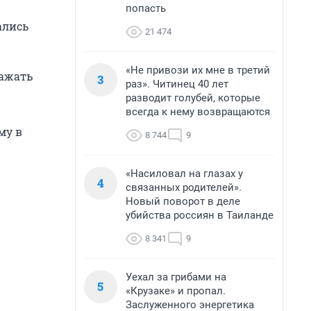
попасть
ались
21 474
«Не привози их мне в третий
ражать
3
раз». Читинец 40 лет
разводит голубей, которые
всегда к нему возвращаются
му в
8 744
9
«Насиловал на глазах у
4
связанных родителей».
Новый поворот в деле
убийства россиян в Таиланде
8 341
9
Уехал за грибами на
5
«Крузаке» и пропал.
Заслуженного энергетика