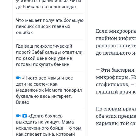
учителя отправились из Читы
до Байкала на велосипедах
Что мешает получать большую
пенсию: список главных
Если микроорга
ошибок
гнойной инфекц
распространить
Где ваш психологический
порог? Забайкальцы ответили,
до летального и
по какой цене они уже не
готовы покупать бензин
— Эти бактерии
микрофлоры. Н
«Чисто все мамы и все
стафилококк, —
дети на свете»: как
медвежонок Момота покорил
главный врач к
буквально весь интернет.
Видео
По словам врача
оба этих предм
«Долго боялась
выходить на улицу». Мама
карманы той са
искалеченного бойца — о том,
как спасает сына, который