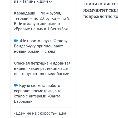
из «Папиных дочек»
клинико-диагно
иммунитет сниж
Карандаши — по 4 рубля,
повреждение ко
тетради — по 20, ручки — по 9.
В Чите запустили акцию
«Бравые цены» к 1 Сентября
«Не просто слух»: Федору
Бондарчуку приписывают
новый роман — с кем
Опасная петрушка и ядовитая
вишня: какие растения чаще
всего путают со съедобными
Круче сюжета любого
сериала: посмотрите, что
стало с актерами «Санта-
Барбары»
«Едем не на скорость». Два