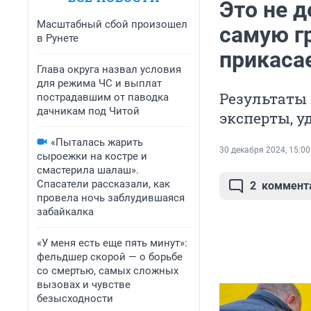
Это не 
Масштабный сбой произошел
самую г
в Рунете
прикаса
Глава округа назвал условия
для режима ЧС и выплат
Результаты 
пострадавшим от паводка
дачникам под Читой
эксперты, у
«Пыталась жарить
30 декабря 2024, 15:00
сыроежки на костре и
смастерила шалаш».
Спасатели рассказали, как
2
коммент
провела ночь заблудившаяся
забайкалка
«У меня есть еще пять минут»:
фельдшер скорой — о борьбе
со смертью, самых сложных
вызовах и чувстве
безысходности