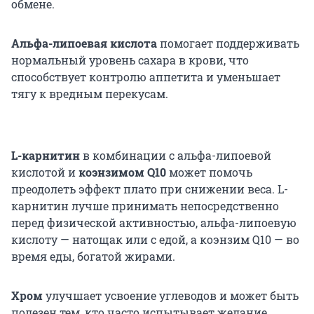
обмене.
Альфа-липоевая кислота
помогает поддерживать
нормальный уровень сахара в крови, что
способствует контролю аппетита и уменьшает
тягу к вредным перекусам.
L-карнитин
в комбинации с альфа-липоевой
кислотой и
коэнзимом Q10
может помочь
преодолеть эффект плато при снижении веса. L-
карнитин лучше принимать непосредственно
перед физической активностью, альфа-липоевую
кислоту — натощак или с едой, а коэнзим Q10 — во
время еды, богатой жирами.
Хром
улучшает усвоение углеводов и может быть
полезен тем, кто часто испытывает желание