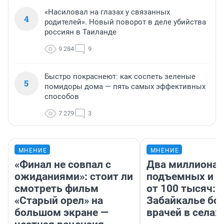
«Насиловал на глазах у связанных
4
родителей». Новый поворот в деле убийства
россиян в Таиланде
9 284
9
Быстро покраснеют: как соспеть зеленые
5
помидоры дома — пять самых эффективных
способов
7 279
3
МНЕНИЕ
МНЕНИЕ
«Финал не совпал с
Два миллиона
ожиданиями»: стоит ли
подъемных и з
смотреть фильм
от 100 тысяч: 
«Старый орел» на
Забайкалье бор
большом экране —
врачей в селах