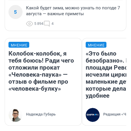
Какой будет зима, можно узнать по погоде 7
5
августа — важные приметы
5 894
4
МНЕНИЕ
МНЕНИЕ
Колобок-колобок, я
«Это было
тебя боюсь! Ради чего
безобразно». П
отложили прокат
площади Рево
«Человека-паука» —
исчезли цирки 
отзыв о фильме про
маленькие дет
«человека-булку»
которые делаю
удобнее
Надежда Губарь
Редакция «Чит