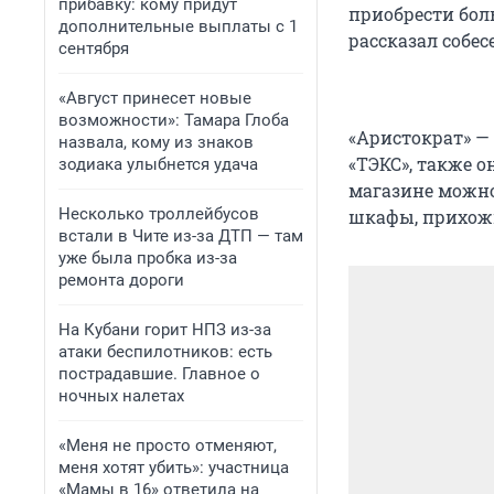
прибавку: кому придут
приобрести боль
дополнительные выплаты с 1
рассказал собес
сентября
«Август принесет новые
возможности»: Тамара Глоба
«Аристократ» —
назвала, кому из знаков
«ТЭКС», также 
зодиака улыбнется удача
магазине можно
Несколько троллейбусов
шкафы, прихожи
встали в Чите из-за ДТП — там
уже была пробка из-за
ремонта дороги
На Кубани горит НПЗ из-за
атаки беспилотников: есть
пострадавшие. Главное о
ночных налетах
«Меня не просто отменяют,
меня хотят убить»: участница
«Мамы в 16» ответила на