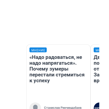
МНЕНИЕ
МНЕНИ
«Надо радоваться, не
Два м
надо напрягаться».
подъе
Почему зумеры
от 100
перестали стремиться
Забай
к успеху
враче
Станислав Ринчиндабаев