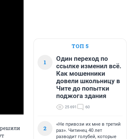
ТОП 5
Один переход по
1
ссылке изменил всё.
Как мошенники
довели школьницу в
Чите до попытки
поджога здания
25 691
60
«Не привози их мне в третий
2
ы решили
раз». Читинец 40 лет
ут
разводит голубей, которые