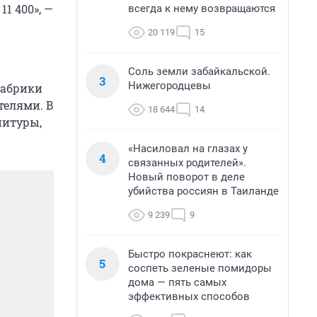
1 400», —
всегда к нему возвращаются
20 119
15
Соль земли забайкальской.
3
Нижегородцевы
фабрики
телями. В
18 644
14
нитуры,
«Насиловал на глазах у
4
связанных родителей».
Новый поворот в деле
убийства россиян в Таиланде
9 239
9
Быстро покраснеют: как
5
соспеть зеленые помидоры
дома — пять самых
эффективных способов