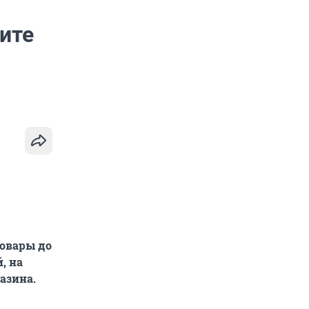
ите
товары до
, на
азина.