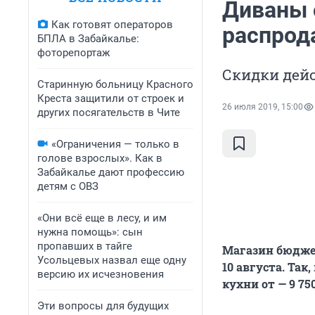
Диваны от
Как готовят операторов
распрод
БПЛА в Забайкалье:
фоторепортаж
Скидки дейс
Старинную больницу Красного
Креста защитили от строек и
26 июля 2019, 15:00
других посягательств в Чите
«Ограничения — только в
голове взрослых». Как в
Забайкалье дают профессию
детям с ОВЗ
«Они всё еще в лесу, и им
нужна помощь»: сын
пропавших в тайге
Магазин бюджет
Усольцевых назвал еще одну
10 августа. Так
версию их исчезновения
кухни от — 9 7
Эти вопросы для будущих