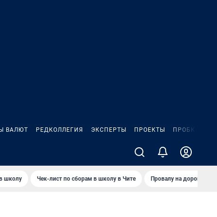
Ы ВАЛЮТ
РЕДКОЛЛЕГИЯ
ЭКСПЕРТЫ
ПРОЕКТЫ
ПРОБКИ
ИГ
 в школу
Чек-лист по сборам в школу в Чите
Провалу на дороге пол