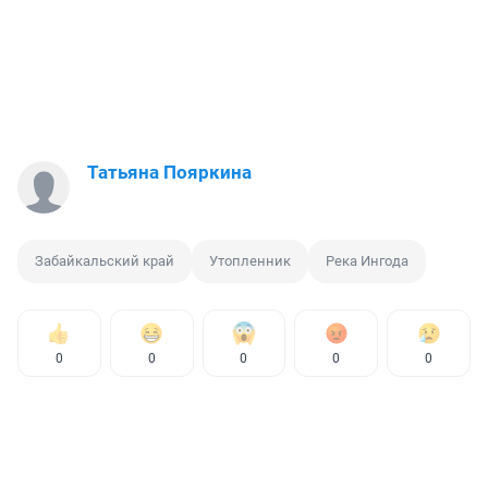
Татьяна Пояркина
Забайкальский край
Утопленник
Река Ингода
0
0
0
0
0