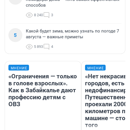
способов
8 240
3
Какой будет зима, можно узнать по погоде 7
5
августа — важные приметы
5 893
4
МНЕНИЕ
МНЕНИЕ
«Ограничения — только
«Нет некрасив
в голове взрослых».
городов, есть
Как в Забайкалье дают
недофинансиро
профессию детям с
Путешественн
ОВЗ
проехали 2000
километров по 
машине — стои
того