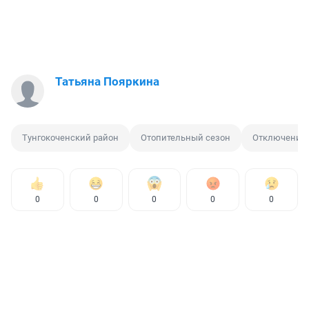
Татьяна Пояркина
Тунгокоченский район
Отопительный сезон
Отключение 
0
0
0
0
0