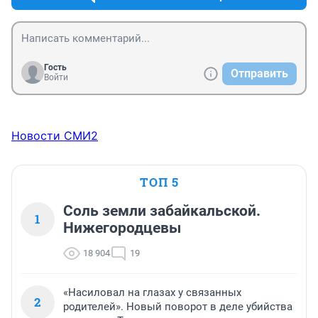
занимались никто не комментирует, а страдают дети. 
Гость
Отправить
Войти
Новости СМИ2
ТОП 5
Соль земли забайкальской.
1
Нижегородцевы
18 904
19
«Насиловал на глазах у связанных
2
родителей». Новый поворот в деле убийства