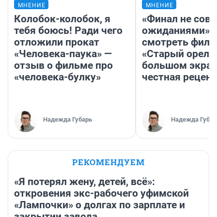
МНЕНИЕ
МНЕНИЕ
Колобок-колобок, я
«Финал не совп
тебя боюсь! Ради чего
ожиданиями»: 
отложили прокат
смотреть фил
«Человека-паука» —
«Старый орел» 
отзыв о фильме про
большом экран
«человека-булку»
честная рецен
Надежда Губарь
Надежда Губар
РЕКОМЕНДУЕМ
«Я потерял жену, детей, всё»:
откровения экс-рабочего уфимской
«Лампочки» о долгах по зарплате и
закрытии завода