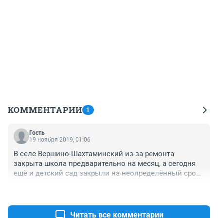
КОММЕНТАРИИ
1
Гость
19 ноября 2019, 01:06
В селе Вершино-Шахтаминский из-за ремонта 
закрыта школа предварительно на месяц, а сегодня 
ещё и детский сад закрыли на неопределённый срок 
и нет никаких дежурных групп, куда хотите туда и 
+1
–0
девайте детей. 1,4,9 и 11 классы учатся в местной 
администрации и сельском клубе, остальные на 
домашнем обучении. Почему летом ремонтами не 
Читать все комментарии