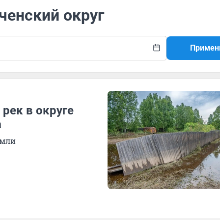
оченский округ
Примен
рек в округе
а
емли