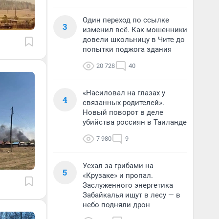
Один переход по ссылке
3
изменил всё. Как мошенники
довели школьницу в Чите до
попытки поджога здания
20 728
40
«Насиловал на глазах у
4
связанных родителей».
Новый поворот в деле
убийства россиян в Таиланде
7 980
9
Уехал за грибами на
5
«Крузаке» и пропал.
Заслуженного энергетика
Забайкалья ищут в лесу — в
небо подняли дрон