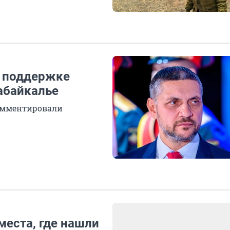
о поддержке
абайкалье
омментировали
места, где нашли