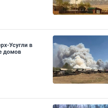
рх-Усугли в
е домов