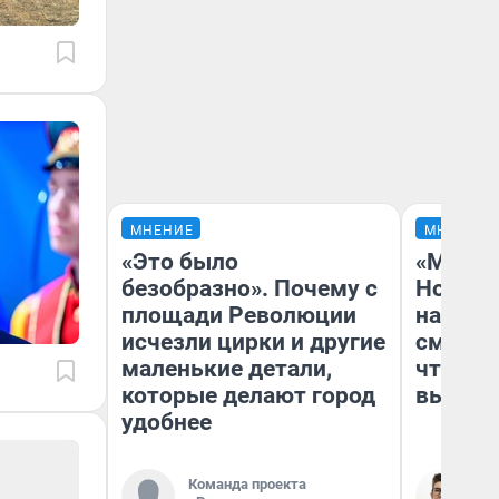
МНЕНИЕ
МНЕНИЕ
«Это было
«Мы ви
безобразно». Почему с
Нолана
площади Революции
настро
исчезли цирки и другие
смотре
маленькие детали,
чтобы 
которые делают город
выгляд
удобнее
Команда проекта
На