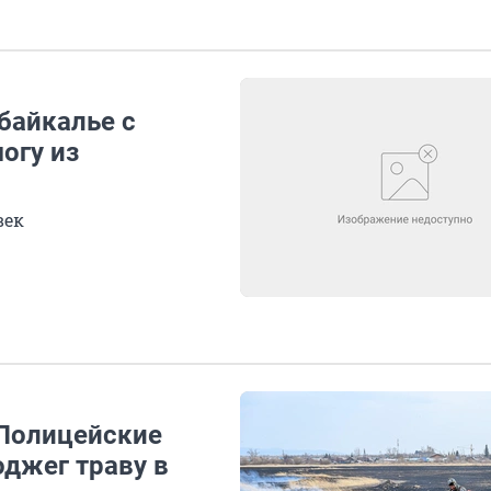
байкалье с
огу из
век
Полицейские
оджег траву в