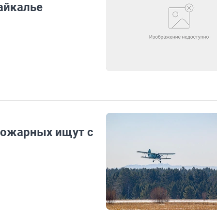
айкалье
пожарных ищут с