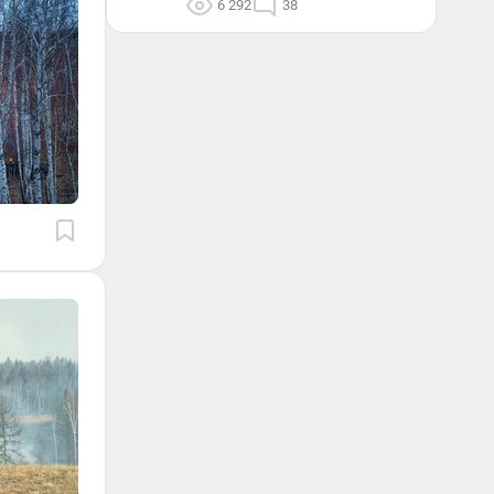
6 292
38