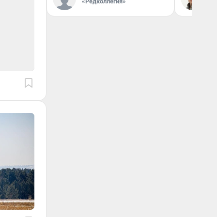
«Редколлегия»