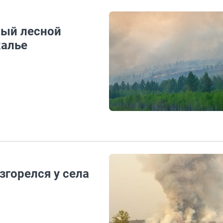
ный лесной
калье
згорелся у села