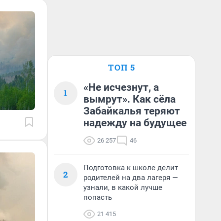
ТОП 5
«Не исчезнут, а
1
вымрут». Как сёла
Забайкалья теряют
надежду на будущее
26 257
46
Подготовка к школе делит
2
родителей на два лагеря —
узнали, в какой лучше
попасть
21 415