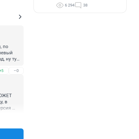
6 294
38
 по 
левый 
, ну тут 
 значит 
+5
–0
дороги, 
 
ка, 
ОЖЕТ 
, в 
рсия 
+29
–2