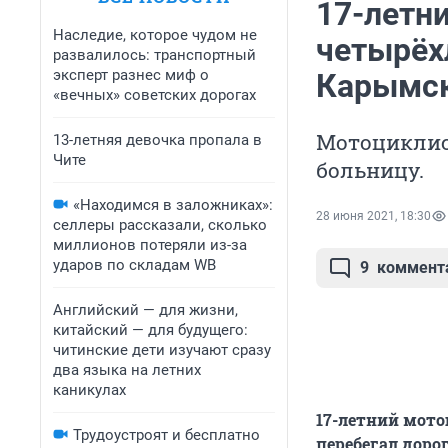
17-летн
Наследие, которое чудом не
четырёх
развалилось: транспортный
эксперт разнес миф о
Карымс
«вечных» советских дорогах
Мотоциклис
13-летняя девочка пропала в
Чите
больницу.
«Находимся в заложниках»:
28 июня 2021, 18:30
селлеры рассказали, сколько
миллионов потеряли из-за
ударов по складам WB
9
коммент
Английский — для жизни,
китайский — для будущего:
читинские дети изучают сразу
два языка на летних
каникулах
17-летний мото
Трудоустроят и бесплатно
перебегал доро