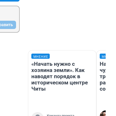
равить
МНЕНИЕ
МНЕНИ
«Начать нужно с
Насле
хозяина земли». Как
чудом
наводят порядок в
транс
историческом центре
разне
Читы
совет
Команда проекта