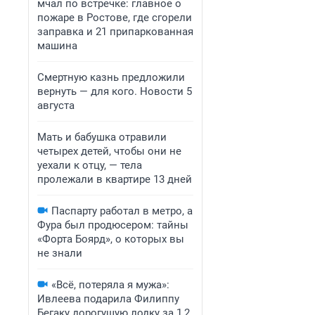
мчал по встречке: главное о
пожаре в Ростове, где сгорели
заправка и 21 припаркованная
машина
Смертную казнь предложили
вернуть — для кого. Новости 5
августа
Мать и бабушка отравили
четырех детей, чтобы они не
уехали к отцу, — тела
пролежали в квартире 13 дней
Паспарту работал в метро, а
Фура был продюсером: тайны
«Форта Боярд», о которых вы
не знали
«Всё, потеряла я мужа»:
Ивлеева подарила Филиппу
Бегаку дорогущую лодку за 1,2