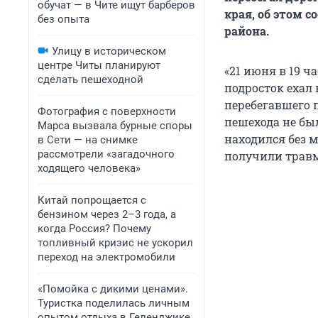
обучат — в Чите ищут барберов
края, об этом 
без опыта
района.
Улицу в историческом
центре Читы планируют
«21 июня в 19 ч
сделать пешеходной
подросток ехал 
перебегавшего 
Фотография с поверхности
пешехода не бы
Марса вызвала бурные споры
находился без 
в Сети — на снимке
рассмотрели «загадочного
получили травм
ходящего человека»
Китай попрощается с
бензином через 2–3 года, а
когда Россия? Почему
топливный кризис не ускорил
переход на электромобили
«Помойка с дикими ценами».
Туристка поделилась личным
опытом отдыха в Геленджике