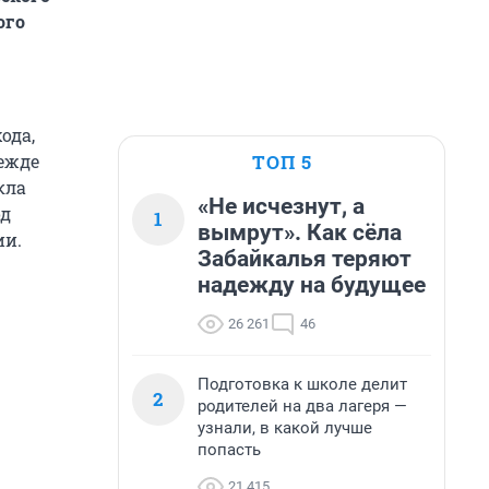
ого
ода,
ТОП 5
ежде
кла
«Не исчезнут, а
од
1
вымрут». Как сёла
ии.
Забайкалья теряют
надежду на будущее
26 261
46
Подготовка к школе делит
2
родителей на два лагеря —
узнали, в какой лучше
попасть
21 415