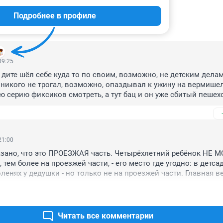
Подробнее в профиле
ИИ
9
09:25
 дите шёл себе куда то по своим, возможно, не детским делам,
 никого не трогал, возможно, опаздывал к ужину на вермише
 серию фиксиков смотреть, а тут бац и он уже сбитый пешеход
яньки на бежали, зафиксировали, что мотоциклист без шлема,
положено, водители, будьте внимательны, дети не ходят через 
еребегают, причём со скоростью света, даже если мамаше дитя
 нет рядом и она не держит за руку своего малолетнего сайга
21:00
 все равно вы и только вы
зано, что это ПРОЕЗЖАЯ часть. Четырёхлетний ребёнок НЕ М
тем более на проезжей части, - его место где угодно: в детсаду
ленях у дедушки - но только не на проезжей части. Главная ве
е мотошлёма?
Читать все комментарии