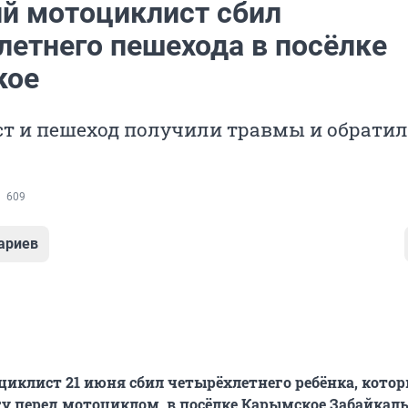
ий мотоциклист сбил
летнего пешехода в посёлке
кое
т и пешеход получили травмы и обратил
609
ариев
циклист 21 июня сбил четырёхлетнего ребёнка, кото
гу перед мотоциклом, в посёлке Карымское Забайкал