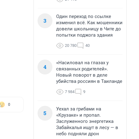
Один переход по ссылке
3
изменил всё. Как мошенники
довели школьницу в Чите до
попытки поджога здания
20 780
40
«Насиловал на глазах у
4
связанных родителей».
Новый поворот в деле
убийства россиян в Таиланде
7 984
9
0
Уехал за грибами на
5
«Крузаке» и пропал.
Заслуженного энергетика
Забайкалья ищут в лесу — в
небо подняли дрон