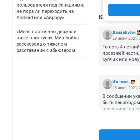
пользователя под санкциями:
не пора ли переходить на
КОММЕНТАР
Android или «Аврору»
«Меня постоянно держали
Дама вБубен
ниже плинтуса»: Миа Бойка
29 июня 2021, 
рассказала о тяжелом
То есть 4 летний
расставании с абьюзером
проезжей части,
супчик или новую
конечно мамки-н
расстрелять его 
они их только п
И я тоже.
полный пофиг, её
28 июня 2021, 
виноваты будете
В сообщении ука
быть пешеходом, 
песочнице, на ко
ДТП - отсутстви