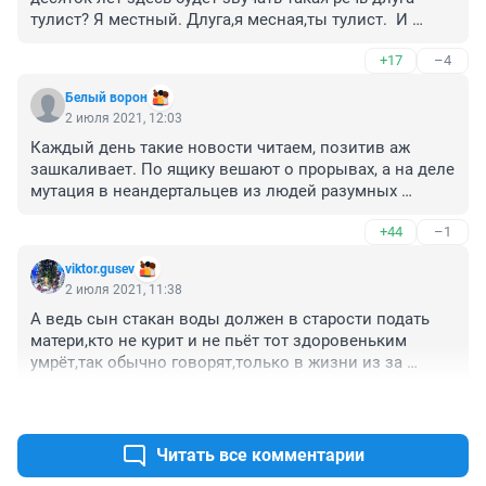
тулист? Я местный. Длуга,я месная,ты тулист.  И 
начнётся конфликт за ,,родные земли,, между 
+17
–4
китайцами и жителями ,,ближнего зарубежья,,
Белый ворон
2 июля 2021, 12:03
Каждый день такие новости читаем, позитив аж 
зашкаливает. По ящику вешают о прорывах, а на деле 
мутация в неандертальцев из людей разумных 
налицо.
+44
–1
viktor.gusev
2 июля 2021, 11:38
А ведь сын стакан воды должен в старости подать 
матери,кто не курит и не пьёт тот здоровеньким 
умрёт,так обычно говорят,только в жизни из за 
пьянки люди в расцвете сил и здоровья погибают в 
+37
–1
таких трагедиях,пьянка до добра не доводит.
Читать все комментарии