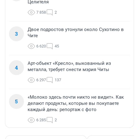
Целителя
7 858
2
Двое подростов утонули около Сухотино в
3
Чите
6 620
45
Арт-объект «Кресло», выкованный из
4
металла, требует снести мэрия Читы
6 297
137
«Молоко здесь почти никто не видит». Как
5
делают продукты, которые вы покупаете
каждый день: репортаж с фото
6 285
2