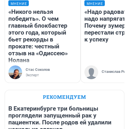
МНЕНИЕ
МНЕНИЕ
«Никого нельзя
«Надо радовать
победить». О чем
надо напрягать
главный блокбастер
Почему зумер
этого года, который
перестали стр
бьет рекорды в
к успеху
прокате: честный
отзыв на «Одиссею»
Нолана
Стас Соколов
Станислав Рин
Эксперт
РЕКОМЕНДУЕМ
В Екатеринбурге три больницы
проглядели запущенный рак у
пациентки. После родов ей удалили