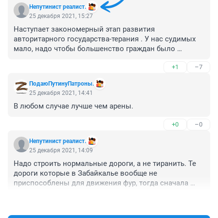
Непутинист реалист.
25 декабря 2021, 15:27
Наступает закономерный этап развития 
авторитарного государства-терания . У нас судимых 
мало, надо чтобы большенство граждан было 
ограничено в правах. Следующий этап, низы не хотят 
+1
–7
жить по старому, верхи не могут управлять по 
старому. Историю ни кто не желает изучать и у 
ПодаюПутинуПатроны.
читывать закономерности развития общества.  Если 
25 декабря 2021, 14:41
президент утвердит Закон он покажет своё 
В любом случае лучше чем арены.
невежество, своими руками начнёт успешно 
формировать ""критическую массу недовольных 
+0
–0
властью," с которой будет безуспешно бороться, 
потому что им нечего терять. А объедениться сейчас 
Непутинист реалист.
очень легко, да и "партнёры" помогут финансово и 
25 декабря 2021, 14:09
организационно.
Надо строить нормальные дороги, а не тиранить. Те 
дороги которые в Забайкалье вообще не 
приспособлены для движения фур, тогда сначала 
запретите их движение, Вы же сами создаёте условия 
+7
–3
для нарушений , как можно ездить по дорогам с 
одной полосой движения совместно с 