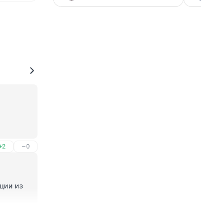
+2
–0
ии из 
+6
–2