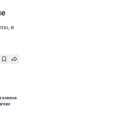
не
лю, и
агазинов
личие