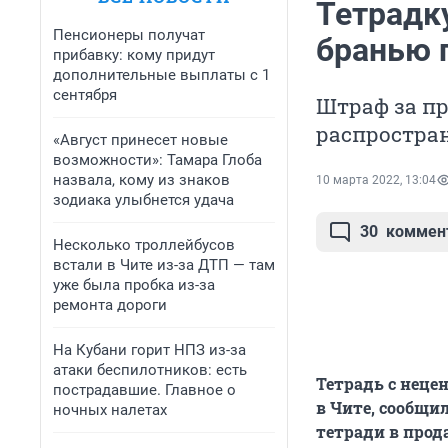
Тетрадк
Пенсионеры получат
бранью 
прибавку: кому придут
дополнительные выплаты с 1
сентября
Штраф за пр
распростра
«Август принесет новые
возможности»: Тамара Глоба
назвала, кому из знаков
10 марта 2022, 13:04
зодиака улыбнется удача
30
коммен
Несколько троллейбусов
встали в Чите из-за ДТП — там
уже была пробка из-за
ремонта дороги
На Кубани горит НПЗ из-за
атаки беспилотников: есть
Тетрадь с неце
пострадавшие. Главное о
в Чите, сообщи
ночных налетах
тетради в прод