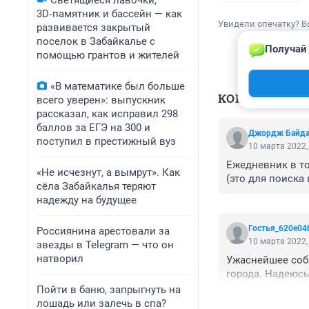
Светящиеся лавочки,
3D‑памятник и бассейн — как
Увидели опечатку? В
развивается закрытый
поселок в Забайкалье с
Получай 
помощью грантов и жителей
«В математике был больше
КОММЕНТАР
всего уверен»: выпускник
рассказал, как исправил 298
баллов за ЕГЭ на 300 и
Джордж Байд
поступил в престижный вуз
10 марта 2022,
Ежедневник в то
«Не исчезнут, а вымрут». Как
(это для поиска в
сёла Забайкалья теряют
надежду на будущее
Гостья_620e04
Россиянина арестовали за
10 марта 2022,
звезды в Telegram — что он
натворил
Ужаснейшее собы
города. Надеюсь
Пойти в баню, запрыгнуть на
лошадь или залечь в спа?