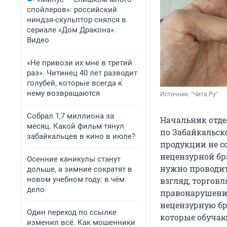
спойлеров»: российский
ниндзя-скульптор снялся в
сериале «Дом Дракона».
Видео
«Не привози их мне в третий
раз». Читинец 40 лет разводит
голубей, которые всегда к
нему возвращаются
Источник: 
"Чита.Ру"
Собрал 1,7 миллиона за
Начальник отде
месяц. Какой фильм тянул
по Забайкальск
забайкальцев в кино в июле?
продукции не с
нецензурной бр
Осенние каникулы станут
нужно проводит
дольше, а зимние сократят в
новом учебном году: в чём
взгляд, торгов
дело
правонарушения
нецензурную бра
Один переход по ссылке
которые обучаю
изменил всё. Как мошенники