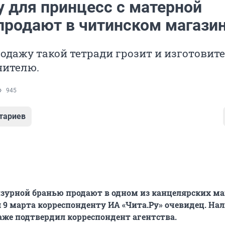
у для принцесс с матерной
продают в читинском магази
одажу такой тетради грозит и изготовите
нителю.
945
тариев
нзурной бранью продают в одном из канцелярских м
л 9 марта корреспонденту ИА «Чита.Ру» очевидец. На
аже подтвердил корреспондент агентства.