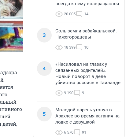
всегда к нему возвращаются
20 005
14
Соль земли забайкальской.
3
Нижегородцевы
18 399
10
«Насиловал на глазах у
4
связанных родителей».
надзора
Новый поворот в деле
ой
убийства россиян в Таиланде
яется
9 190
9
ого
альный
ративного
Молодой парень утонул в
5
Арахлее во время катания на
ащей
лодке с девушкой
 детей,
6 570
91