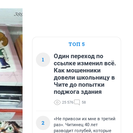
ТОП 5
Один переход по
1
ссылке изменил всё.
Как мошенники
довели школьницу в
Чите до попытки
поджога здания
25 576
58
«Не привози их мне в третий
2
раз». Читинец 40 лет
разводит голубей, которые