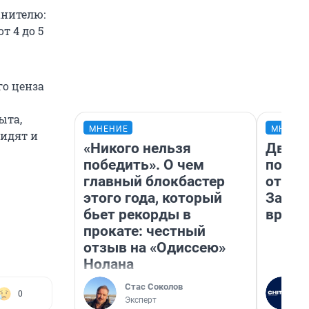
анителю:
т 4 до 5
го ценза
ыта,
МНЕНИЕ
МНЕНИ
видят и
«Никого нельзя
Два м
победить». О чем
подъе
главный блокбастер
от 100
этого года, который
Забай
бьет рекорды в
враче
прокате: честный
отзыв на «Одиссею»
Нолана
Стас Соколов
0
Эксперт