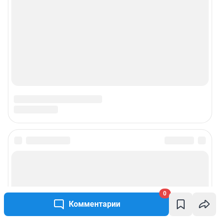
действия по установке на стороне пользователя не требуются
Политика использования cookies
Рекомендательные системы
Пользовательское соглашение сервиса «Подписка без баннерной
рекламы»
© ООО «Интернет Технологии»
0
Комментарии