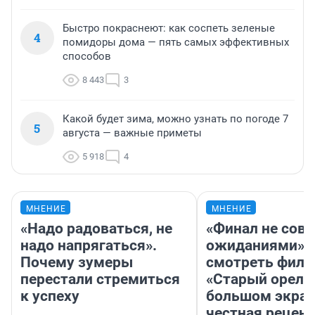
Быстро покраснеют: как соспеть зеленые
4
помидоры дома — пять самых эффективных
способов
8 443
3
Какой будет зима, можно узнать по погоде 7
5
августа — важные приметы
5 918
4
МНЕНИЕ
МНЕНИЕ
«Надо радоваться, не
«Финал не совп
надо напрягаться».
ожиданиями»: 
Почему зумеры
смотреть фил
перестали стремиться
«Старый орел» 
к успеху
большом экран
честная рецен