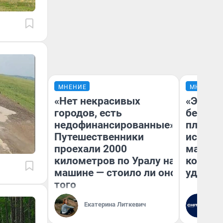
МНЕНИЕ
МНЕНИЕ
«Нет некрасивых
«Это б
городов, есть
безобр
недофинансированные».
площад
Путешественники
исчезл
проехали 2000
малень
километров по Уралу на
которы
машине — стоило ли оно
удобне
того
Екатерина Литкевич
Ре