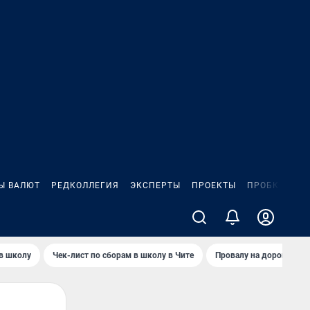
Ы ВАЛЮТ
РЕДКОЛЛЕГИЯ
ЭКСПЕРТЫ
ПРОЕКТЫ
ПРОБКИ
ИГ
 в школу
Чек-лист по сборам в школу в Чите
Провалу на дороге пол