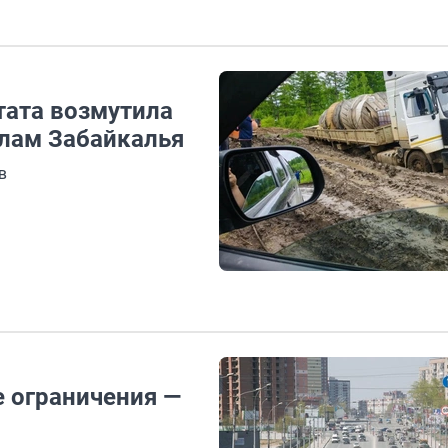
тата возмутила
елам Забайкалья
в
е ограничения —