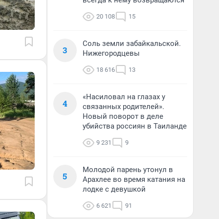
всегда к нему возвращаются
20 108
15
Соль земли забайкальской.
3
Нижегородцевы
18 616
13
«Насиловал на глазах у
4
связанных родителей».
Новый поворот в деле
убийства россиян в Таиланде
9 231
9
Молодой парень утонул в
5
Арахлее во время катания на
лодке с девушкой
6 621
91