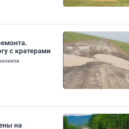
ремонта.
гу с кратерами
тановили
ены на