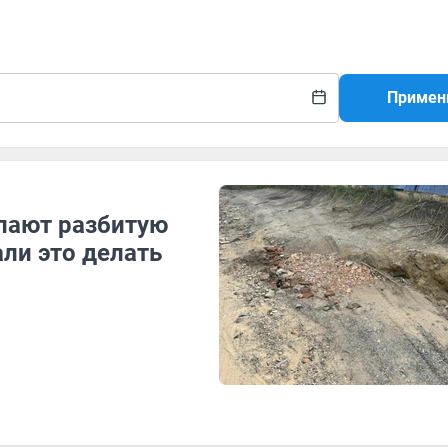
Примен
пают разбитую
али это делать