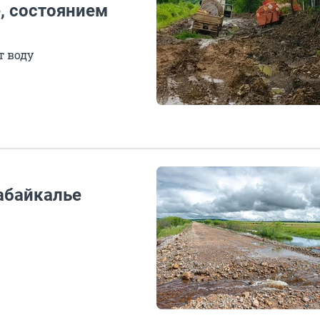
, состоянием
т воду
абайкалье