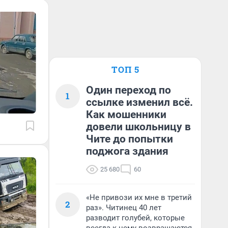
ТОП 5
Один переход по
1
ссылке изменил всё.
Как мошенники
довели школьницу в
Чите до попытки
поджога здания
25 680
60
«Не привози их мне в третий
2
раз». Читинец 40 лет
разводит голубей, которые