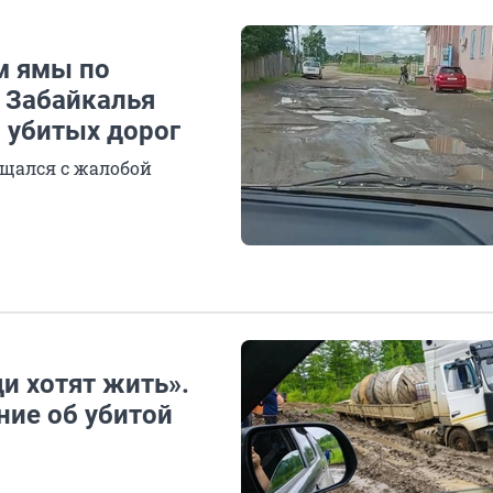
м ямы по
е Забайкалья
а убитых дорог
щался с жалобой
и хотят жить».
ие об убитой