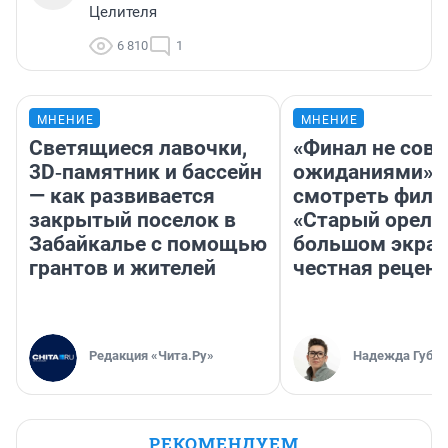
Целителя
6 810
1
МНЕНИЕ
МНЕНИЕ
Светящиеся лавочки,
«Финал не совп
3D‑памятник и бассейн
ожиданиями»: 
— как развивается
смотреть фил
закрытый поселок в
«Старый орел» 
Забайкалье с помощью
большом экран
грантов и жителей
честная рецен
Редакция «Чита.Ру»
Надежда Губар
РЕКОМЕНДУЕМ