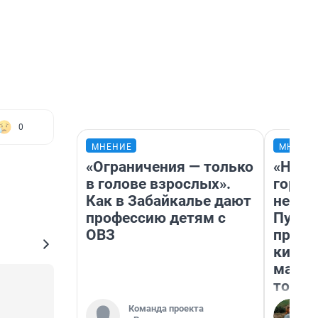
0
МНЕНИЕ
МНЕНИ
«Ограничения — только
«Нет 
в голове взрослых».
городо
Как в Забайкалье дают
недоф
профессию детям с
Путеш
ОВЗ
проех
килом
машин
того
Команда проекта