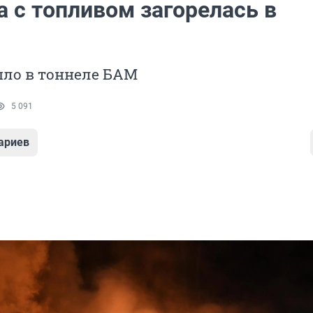
 с топливом загорелась в
шло в тоннеле БАМ
5 091
ариев