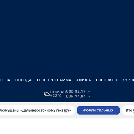
СТВА
ПОГОДА
ТЕЛЕПРОГРАММА
АФИША
ГОРОСКОП
КУРС
USD 82,17
СЕЙЧАС
+22°C
EUR 94,84
Возмущены «Дальневосточному гектару»
Кто 