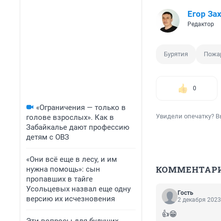
Егор За
Редактор
Бурятия
Пожа
0
«Ограничения — только в
Увидели опечатку? В
голове взрослых». Как в
Забайкалье дают профессию
детям с ОВЗ
«Они всё еще в лесу, и им
КОММЕНТАР
нужна помощь»: сын
пропавших в тайге
Усольцевых назвал еще одну
Гость
версию их исчезновения
2 декабря 2023
👍😁