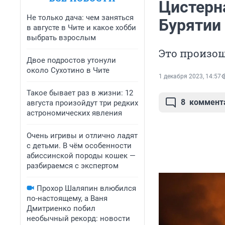
Цистерна
Не только дача: чем заняться
Бурятии
в августе в Чите и какое хобби
выбрать взрослым
Это произо
Двое подростов утонули
около Сухотино в Чите
1 декабря 2023, 14:57
Такое бывает раз в жизни: 12
8
коммент
августа произойдут три редких
астрономических явления
Очень игривы и отлично ладят
с детьми. В чём особенности
абиссинской породы кошек —
разбираемся с экспертом
Прохор Шаляпин влюбился
по-настоящему, а Ваня
Дмитриенко побил
необычный рекорд: новости