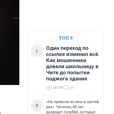
ТОП 5
Один переход по
1
ссылке изменил всё.
Как мошенники
довели школьницу в
Чите до попытки
поджога здания
25 776
61
«Не привози их мне в третий
2
раз». Читинец 40 лет
разводит голубей, которые
,