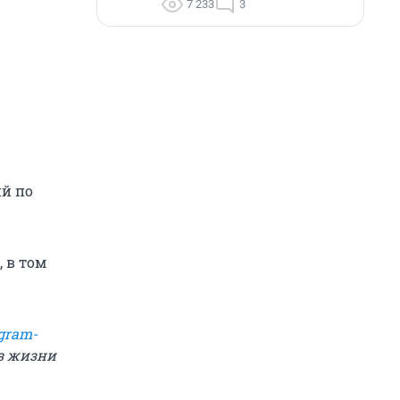
7 233
3
ий по
 в том
gram-
из жизни