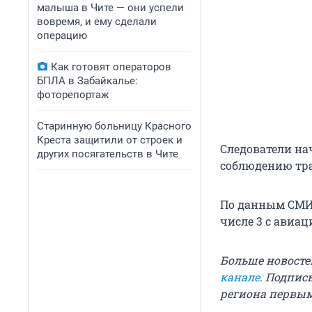
малыша в Чите — они успели
вовремя, и ему сделали
операцию
Как готовят операторов
БПЛА в Забайкалье:
фоторепортаж
Старинную больницу Красного
Креста защитили от строек и
Следователи на
других посягательств в Чите
соблюдению тра
По данным СМИ, 
числе 3 с авиа
Больше новосте
канале
.
Подписы
региона первы