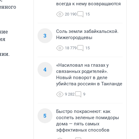
всегда к нему возвращаются
енного
20 190
15
ние
Соль земли забайкальской.
3
Нижегородцевы
ия
18 779
15
нии.
«Насиловал на глазах у
4
связанных родителей».
Новый поворот в деле
убийства россиян в Таиланде
9 282
9
Быстро покраснеют: как
5
соспеть зеленые помидоры
дома — пять самых
эффективных способов