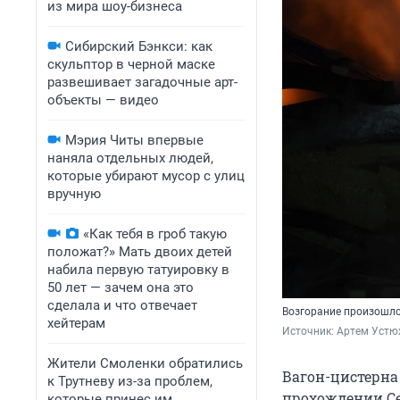
из мира шоу-бизнеса
Сибирский Бэнкси: как
скульптор в черной маске
развешивает загадочные арт-
объекты — видео
Мэрия Читы впервые
наняла отдельных людей,
которые убирают мусор с улиц
вручную
«Как тебя в гроб такую
положат?» Мать двоих детей
набила первую татуировку в
50 лет — зачем она это
сделала и что отвечает
Возгорание произошл
хейтерам
Источник: 
Артем Устю
Жители Смоленки обратились
Вагон-цистерна
к Трутневу из-за проблем,
прохождении Се
которые принес им