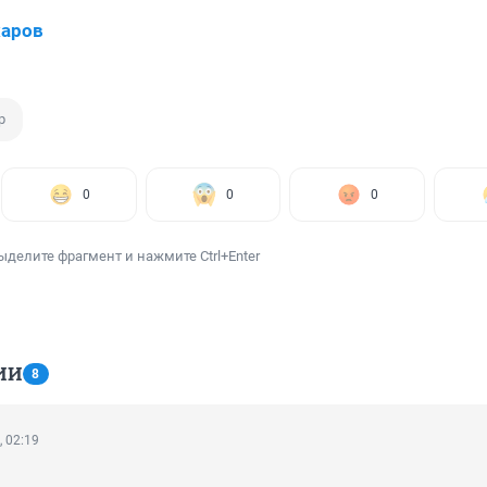
харов
р
0
0
0
ыделите фрагмент и нажмите Ctrl+Enter
ИИ
8
, 02:19