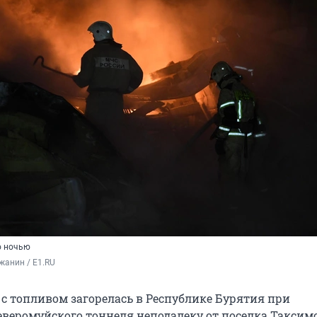
о ночью
жанин / E1.RU
 с топливом загорелась в Республике Бурятия при
веромуйского тоннеля неподалеку от поселка Таксимо