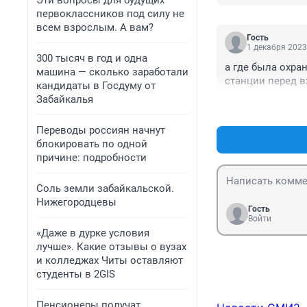
Эти вопросы для будущих
первоклассников под силу не
всем взрослым. А вам?
Гость
1 декабря 2023
300 тысяч в год и одна
а где была охран
машина — сколько заработали
станции перед в
кандидаты в Госдуму от
Забайкалья
Переводы россиян начнут
блокировать по одной
причине: подробности
Соль земли забайкальской.
Нижегородцевы
Гость
Войти
«Даже в дурке условия
лучше». Какие отзывы о вузах
и колледжах Читы оставляют
студенты в 2GIS
Пенсионеры получат