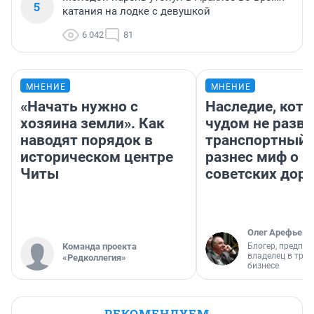
5
катания на лодке с девушкой
6 042
81
МНЕНИЕ
МНЕНИЕ
«Начать нужно с
Наследие, кото
хозяина земли». Как
чудом не разва
наводят порядок в
транспортный 
историческом центре
разнес миф о 
Читы
советских доро
Олег Арефьев
Команда проекта
Блогер, предпри
владелец в тра
«Редколлегия»
бизнесе
РЕКОМЕНДУЕМ