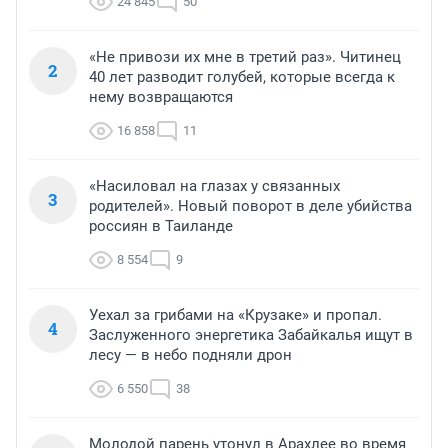
24 845
50
«Не привози их мне в третий раз». Читинец
2
40 лет разводит голубей, которые всегда к
нему возвращаются
16 858
11
«Насиловал на глазах у связанных
3
родителей». Новый поворот в деле убийства
россиян в Таиланде
8 554
9
Уехал за грибами на «Крузаке» и пропал.
4
Заслуженного энергетика Забайкалья ищут в
лесу — в небо подняли дрон
6 550
38
Молодой парень утонул в Арахлее во время