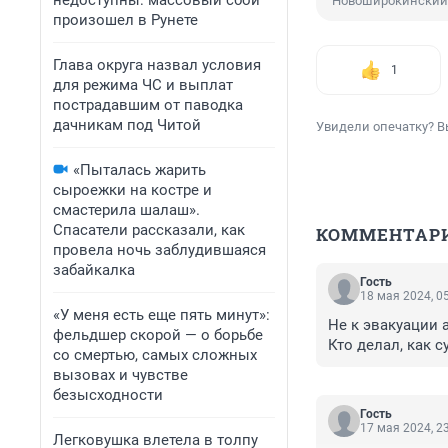
недоступны: массовый сбой
Новоширокинский
произошел в Рунете
Глава округа назвал условия
1
для режима ЧС и выплат
пострадавшим от паводка
дачникам под Читой
Увидели опечатку? В
«Пыталась жарить
сыроежки на костре и
смастерила шалаш».
Спасатели рассказали, как
КОММЕНТАР
провела ночь заблудившаяся
забайкалка
Гость
18 мая 2024, 0
«У меня есть еще пять минут»:
Не к эвакуации а
фельдшер скорой — о борьбе
Кто делал, как с
со смертью, самых сложных
вызовах и чувстве
безысходности
Гость
17 мая 2024, 2
Легковушка влетела в толпу