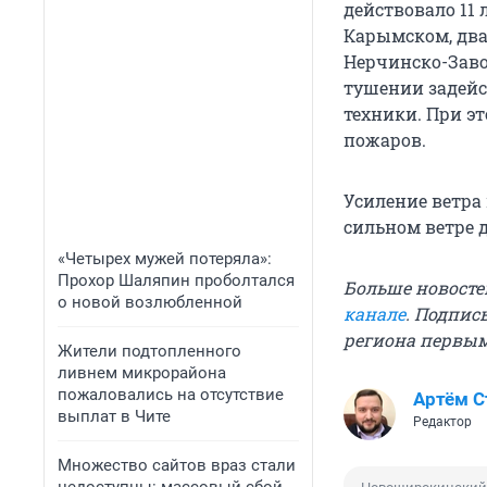
действовало 11 
Карымском, два
Нерчинско-Заво
тушении задейс
техники. При э
пожаров.
Усиление ветра
сильном ветре д
«Четырех мужей потеряла»:
Прохор Шаляпин проболтался
Больше новосте
о новой возлюбленной
канале
. Подпис
региона первы
Жители подтопленного
ливнем микрорайона
пожаловались на отсутствие
Артём 
выплат в Чите
Редактор
Множество сайтов враз стали