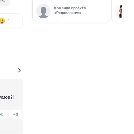
жар
Команда проекта
«Редколлегия»
1
ямов?! 
+0
–0