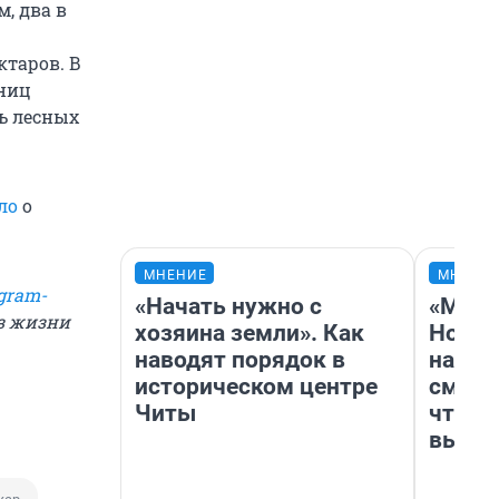
, два в
ктаров. В
ниц
ь лесных
ло
о
МНЕНИЕ
МНЕНИ
gram-
«Начать нужно с
«Мы в
из жизни
хозяина земли». Как
Нолан
наводят порядок в
настр
историческом центре
смотр
Читы
чтобы
выгля