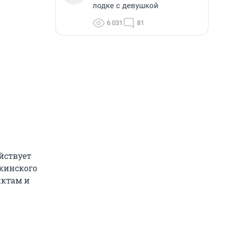
лодке с девушкой
6 031
81
йствует
кинского
нктам и