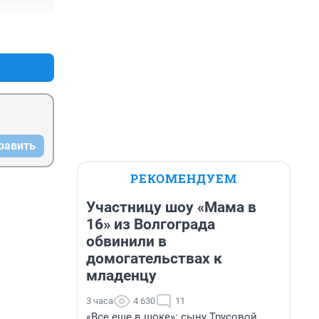
+0
–0
равить
РЕКОМЕНДУЕМ
Участницу шоу «Мама в
16» из Волгограда
обвинили в
домогательствах к
младенцу
3 часа
4 630
11
«Все еще в шоке»: сыну Трусовой