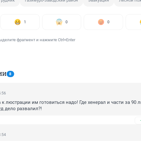
 рудник
Газимуро-Заводский район
Эвакуация
Лесной по
1
0
0
ыделите фрагмент и нажмите Ctrl+Enter
ИИ
8
5:56
 к люстрации им готовиться надо! Где хенерал и части за 90 л
уд дело развалил?!
3:54