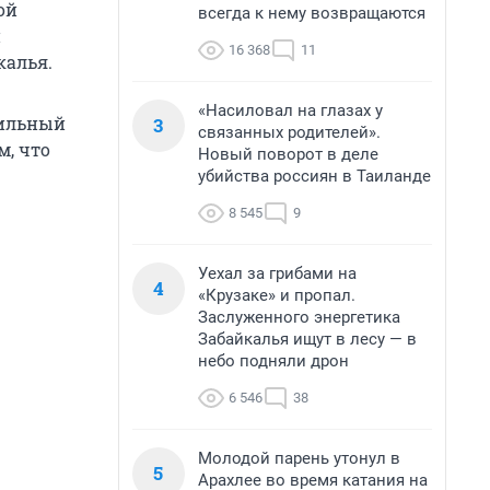
ой
всегда к нему возвращаются
и
16 368
11
калья.
«Насиловал на глазах у
сильный
3
связанных родителей».
м, что
Новый поворот в деле
убийства россиян в Таиланде
8 545
9
Уехал за грибами на
4
«Крузаке» и пропал.
Заслуженного энергетика
Забайкалья ищут в лесу — в
небо подняли дрон
6 546
38
Молодой парень утонул в
5
Арахлее во время катания на