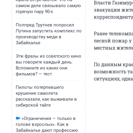
Власти Газимур
самом деле связывало самую
эвакуации жите
горячую пару 90-х
корреспонденту 
Полпред Трутнев попросил
Путина запустить комплекс по
Ранее телекомп
производству меди в
лесной пожар у
Забайкалье
местных жителе
Эти фразы из советского кино
вы говорите каждый день.
По данным крае
Вспомните из каких они
возможность та
фильмов? — тест
ситуациях, одн
Пилоты потерпевшего
крушение самолета
рассказали, как выживали в
сибирской тайге
«Ограничения — только в
голове взрослых». Как в
Забайкалье дают профессию