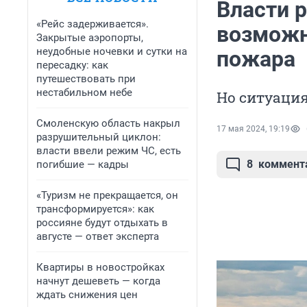
Власти р
«Рейс задерживается».
возможн
Закрытые аэропорты,
неудобные ночевки и сутки на
пожара
пересадку: как
путешествовать при
нестабильном небе
Но ситуация
Смоленскую область накрыл
17 мая 2024, 19:19
разрушительный циклон:
власти ввели режим ЧС, есть
8
коммент
погибшие — кадры
«Туризм не прекращается, он
трансформируется»: как
россияне будут отдыхать в
августе — ответ эксперта
Квартиры в новостройках
начнут дешеветь — когда
ждать снижения цен