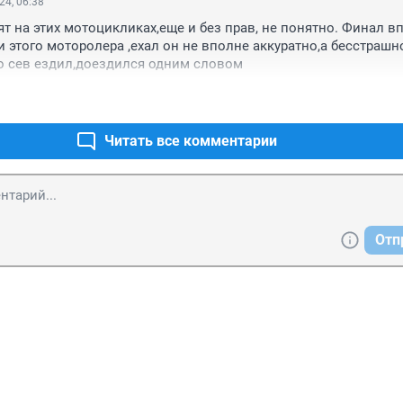
24, 06:38
ят на этих мотоцикликах,еще и без прав, не понятно. Финал вп
 этого моторолера ,ехал он не вполне аккуратно,а бесстрашно
о сев ездил,доездился одним словом
Читать все комментарии
Отп