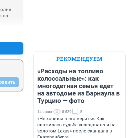
олне 
 по 
+2
–0
РЕКОМЕНДУЕМ
«Расходы на топливо
колоссальные»: как
равить
многодетная семья едет
на автодоме из Барнаула в
Турцию — фото
14 часов
8 539
5
«Не хочется в это верить». Как
сложилась судьба «следователя на
золотом Lexus» после скандала в
Екатеринбурге