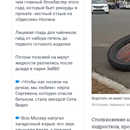
чем главный блокбастер этого
года, который бьет рекорды в
прокате: честный отзыв на
«Одиссею» Нолана
Лицевая гладь для чайников:
гайд от набора петель до
первого готового изделия
Потоки похожей на мазут
жидкости разлились после
дождя в парке ЗабВО
«Чтобы нас носили на
ручках, мы любим»: нерпа
Сергеевна, которую спасли
Водитель не имеет пра
бельком, стала звездой Сети.
Видео
Источник: 
скриншот и
Всю Москву напугал
Столкновение а
загадочный взрыв: его звук
подростков, пр
слышали везде, а причина