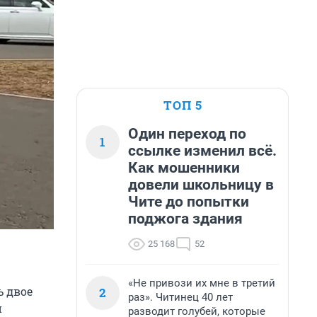
ТОП 5
Один переход по
1
ссылке изменил всё.
Как мошенники
довели школьницу в
Чите до попытки
поджога здания
25 168
52
«Не привози их мне в третий
ь двое
2
раз». Читинец 40 лет
й
разводит голубей, которые