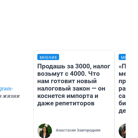
МНЕНИЕ
МНЕНИ
Продашь за 3000, налог
«Поку
возьмут с 4000. Что
мешке
нам готовит новый
предп
налоговый закон — он
расска
gram-
коснется импорта и
самом
из жизни
даже репетиторов
бизне
дешев
Анастасия Завгородняя