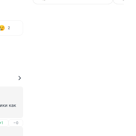
2
ки как 
+1
–0