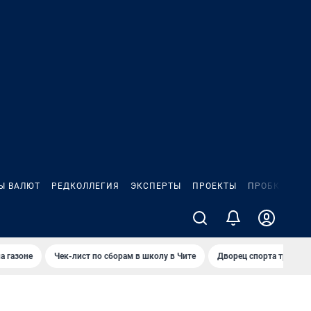
Ы ВАЛЮТ
РЕДКОЛЛЕГИЯ
ЭКСПЕРТЫ
ПРОЕКТЫ
ПРОБКИ
ИГ
а газоне
Чек-лист по сборам в школу в Чите
Дворец спорта требую