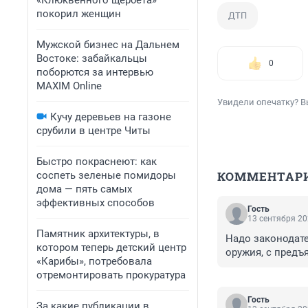
«Клюквенного щербета»
покорил женщин
ДТП
Мужской бизнес на Дальнем
Востоке: забайкальцы
0
поборются за интервью
MAXIM Online
Увидели опечатку? В
Кучу деревьев на газоне
срубили в центре Читы
Быстро покраснеют: как
КОММЕНТАР
соспеть зеленые помидоры
дома — пять самых
эффективных способов
Гость
13 сентября 20
Памятник архитектуры, в
Надо законодате
котором теперь детский центр
оружия, с предъ
«Карибы», потребовала
отремонтировать прокуратура
Гость
За какие публикации в