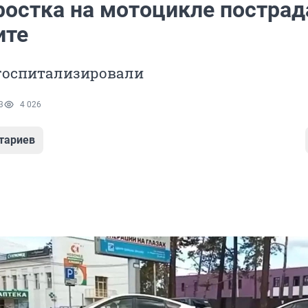
ростка на мотоцикле пострад
ите
госпитализировали
3
4 026
тариев