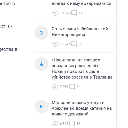
ется в
всегда к нему возвращаются
19 658
12
л 16-
Соль земли забайкальской.
3
Нижегородцевы
11 674
8
ества в
«Насиловал на глазах у
4
связанных родителей».
Новый поворот в деле
убийства россиян в Таиланде
9 061
9
Молодой парень утонул в
5
Арахлее во время катания на
лодке с девушкой
6 366
81