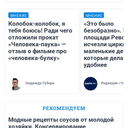
МНЕНИЕ
МНЕНИЕ
Колобок-колобок, я
«Это было
тебя боюсь! Ради чего
безобразно». П
отложили прокат
площади Рево
«Человека-паука» —
исчезли цирки 
отзыв о фильме про
маленькие дет
«человека-булку»
которые делаю
удобнее
Надежда Губарь
Редакция «Чит
РЕКОМЕНДУЕМ
Модные рецепты соусов от молодой
хозяйки. Консервирование