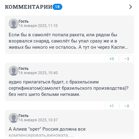
КОММЕНТАРИИ
18
Гость
16 января 2025, 11:10
Если бы в самолёт попала ракета, или рядом бы 
взорвался снаряд, самолёт бы упал сразу же и в 
живых бы никого не осталось. А тут он через Каспий 
улетел.
+5
–3
Гость
16 января 2025, 10:40
аудио прилагаться будет, с бразильским 
сертификатом(самолет бразильского производства)? 

без него шито белыми нитками.
+1
–0
Гость
16 января 2025, 10:37
А Алиев "орет" Россия должна все 
компенсировать,виновата.....