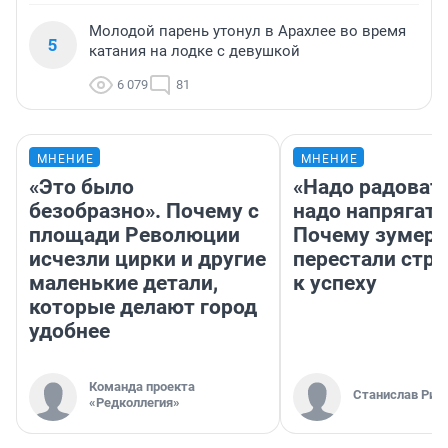
Молодой парень утонул в Арахлее во время
5
катания на лодке с девушкой
6 079
81
МНЕНИЕ
МНЕНИЕ
«Это было
«Надо радовать
безобразно». Почему с
надо напрягать
площади Революции
Почему зумер
исчезли цирки и другие
перестали стр
маленькие детали,
к успеху
которые делают город
удобнее
Команда проекта
Станислав Рин
«Редколлегия»