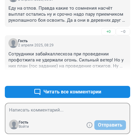
Еду на отлов. Правда какие то сомнения насчёт 
выплат остались ну и срочно надо пару приемчиком 
рукопашного боя освоить. Да а они в деревнях друг 
друга жечь в отместку не начнут? 9
+0
–0
Гость
2 апреля 2025, 08:29
Сотрудники забайкаллесхоза при проведении 
профотжига не удержали огонь. Сильный ветер! Но у 
них план (гос задание) на проведение отжигов. Ну 
что ж бывает. Да и вообще то все пади и распадки 
+2
–0
надо было выжечь до наступления пожароопасного 
периода. Там сухая трава в пояс, а это портовая бочка. 
Вот если в мае загорится это будет катастрофа.
Читать все комментарии
Гость
Отправить
Войти