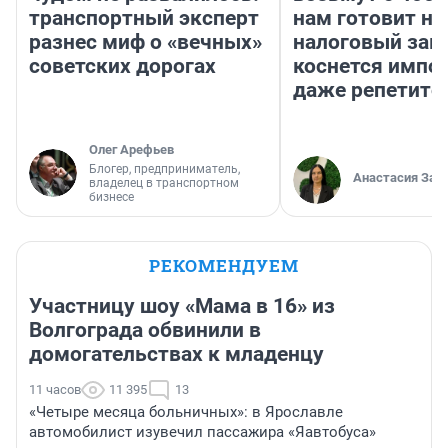
транспортный эксперт
нам готовит н
разнес миф о «вечных»
налоговый зако
советских дорогах
коснется импор
даже репетито
Олег Арефьев
Блогер, предприниматель,
Анастасия Зав
владелец в транспортном
бизнесе
РЕКОМЕНДУЕМ
Участницу шоу «Мама в 16» из
Волгограда обвинили в
домогательствах к младенцу
11 часов
11 395
13
«Четыре месяца больничных»: в Ярославле
автомобилист изувечил пассажира «Яавтобуса»