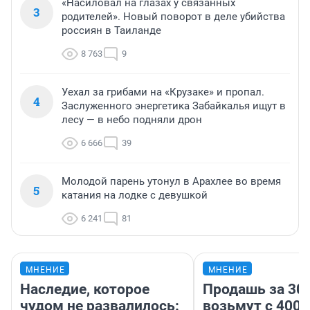
«Насиловал на глазах у связанных
3
родителей». Новый поворот в деле убийства
россиян в Таиланде
8 763
9
Уехал за грибами на «Крузаке» и пропал.
4
Заслуженного энергетика Забайкалья ищут в
лесу — в небо подняли дрон
6 666
39
Молодой парень утонул в Арахлее во время
5
катания на лодке с девушкой
6 241
81
МНЕНИЕ
МНЕНИЕ
Наследие, которое
Продашь за 300
чудом не развалилось:
возьмут с 4000