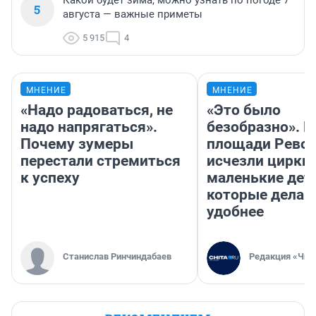
Какой будет зима, можно узнать по погоде 7
5
августа — важные приметы
5 915
4
МНЕНИЕ
МНЕНИЕ
«Надо радоваться, не
«Это было
надо напрягаться».
безобразно». П
Почему зумеры
площади Рево
перестали стремиться
исчезли цирки 
к успеху
маленькие дет
которые делаю
удобнее
Станислав Ринчиндабаев
Редакция «Чит