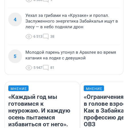
Уехал за грибами на «Крузаке» и пропал.
4
Заслуженного энергетика Забайкалья ищут в
лесу — в небо подняли дрон
6 513
38
Молодой парень утонул в Арахлее во время
5
катания на лодке с девушкой
5 947
81
МНЕНИЕ
МНЕНИЕ
«Каждый год мы
«Ограничения 
готовимся к
в голове взрос
неурожаю. И каждую
Как в Забайка
осень пытаемся
профессию дет
избавиться от него».
ОВЗ