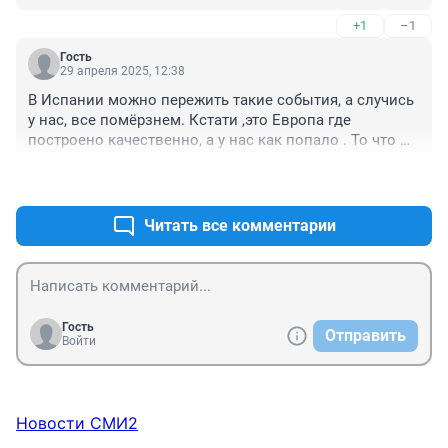
+1
–1
Гость
29 апреля 2025, 12:38
В Испании можно пережить такие события, а случись 
у нас, все помёрзнем. Кстати ,это Европа где 
построено качественно, а у нас как попало . То что 
было сделано при СССР , этим и живём, а сейчас ни 
+6
–1
кто ни чего не делает, средства растскивают, вывозят 
за бугор, у нас же президент либерал.
Читать все комментарии
Гость
Отправить
Войти
Новости СМИ2