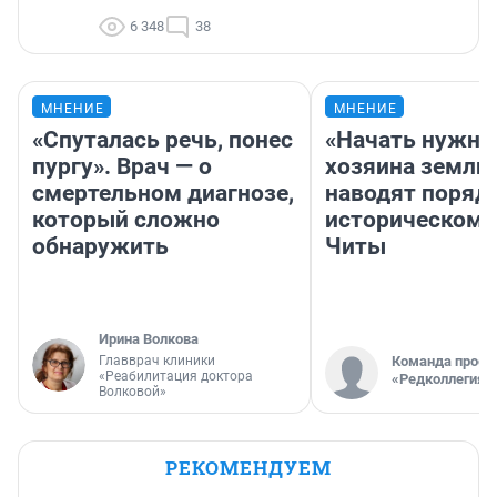
6 348
38
МНЕНИЕ
МНЕНИЕ
«Спуталась речь, понес
«Начать нужно
пургу». Врач — о
хозяина земли»
смертельном диагнозе,
наводят поряд
который сложно
историческом 
обнаружить
Читы
Ирина Волкова
Главврач клиники
Команда проек
«Реабилитация доктора
«Редколлегия»
Волковой»
РЕКОМЕНДУЕМ