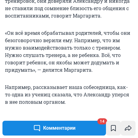
тренировок, они доверяли Александру и никогда
не ставили под сомнение близость его общения с
воспитанниками, говорит Маргарита.
«Он всё время обрабатывал родителей, чтобы они
безоговорочно верили ему. Например, что им
нужно взаимодействовать только с тренером.
Нужно слушать тренера, а не ребенка. Всё, что
говорит ребенок, он якобы может додумать и
придумать», — делится Маргарита.
Например, рассказывает наша собеседница, как-
то одна из учениц сказала, что Александр уперся
в нее половым органом.
«Я у него спрашиваю, что произошло. Он говорит:
14
„Ты что? Это ж пряжка ремня у меня была. Ты
Комментарии
видишь, у меня ремень. Я прикоснулся, это был