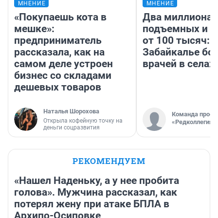
МНЕНИЕ
МНЕНИЕ
«Покупаешь кота в
Два миллиона
мешке»:
подъемных и з
предприниматель
от 100 тысяч: 
рассказала, как на
Забайкалье бор
самом деле устроен
врачей в селах
бизнес со складами
дешевых товаров
Наталья Шорохова
Команда проек
Открыла кофейную точку на
«Редколлегия»
деньги соцразвития
РЕКОМЕНДУЕМ
«Нашел Наденьку, а у нее пробита
голова». Мужчина рассказал, как
потерял жену при атаке БПЛА в
Архипо-Осиповке