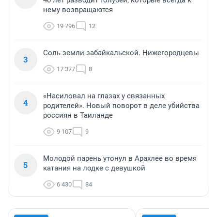
40 лет разводит голубей, которые всегда к
нему возвращаются
19 796
12
Соль земли забайкальской. Нижегородцевы
3
17 377
8
«Насиловал на глазах у связанных
4
родителей». Новый поворот в деле убийства
россиян в Таиланде
9 107
9
Молодой парень утонул в Арахлее во время
5
катания на лодке с девушкой
6 430
84